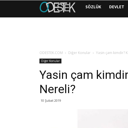
ODESTEK
SÖZLÜK
DEVLET
|
COM
ODESTEK.COM
Diğer Konular
Yasin çam kimdir? K
Diğer Konular
Yasin çam kimdir
Nereli?
10 Şubat 2019