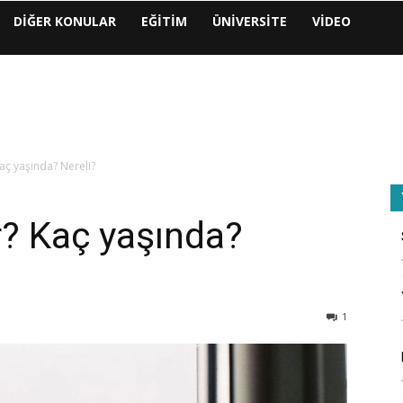
DIĞER KONULAR
EĞITIM
ÜNIVERSITE
VIDEO
aç yaşında? Nereli?
? Kaç yaşında?
1