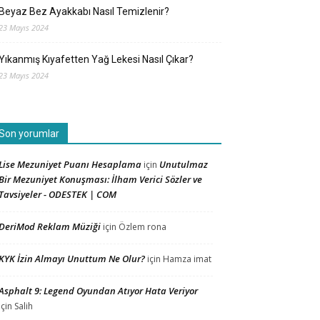
Beyaz Bez Ayakkabı Nasıl Temizlenir?
23 Mayıs 2024
Yıkanmış Kıyafetten Yağ Lekesi Nasıl Çıkar?
23 Mayıs 2024
Son yorumlar
Lise Mezuniyet Puanı Hesaplama
Unutulmaz
için
Bir Mezuniyet Konuşması: İlham Verici Sözler ve
Tavsiyeler - ODESTEK | COM
DeriMod Reklam Müziği
için
Özlem rona
KYK İzin Almayı Unuttum Ne Olur?
için
Hamza imat
Asphalt 9: Legend Oyundan Atıyor Hata Veriyor
için
Salih