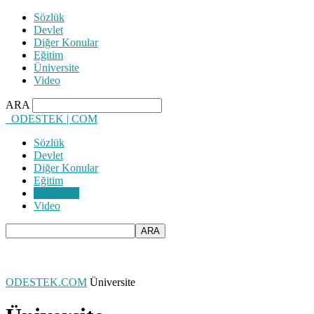
Sözlük
Devlet
Diğer Konular
Eğitim
Üniversite
Video
ARA
ODESTEK | COM
Sözlük
Devlet
Diğer Konular
Eğitim
Üniversite
Video
ODESTEK.COM
Üniversite