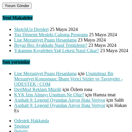
Yeni Makaleler
SketchUp Dersleri
25 Mayıs 2024
Yaz Dönemi Mesleki Çalışma Programı
25 Mayıs 2024
Lise Mezuniyet Puanı Hesaplama
23 Mayıs 2024
Beyaz Bez Ayakkabı Nasıl Temizlenir?
23 Mayıs 2024
Yıkanmış Kıyafetten Yağ Lekesi Nasıl Çıkar?
23 Mayıs 2024
Son yorumlar
Lise Mezuniyet Puanı Hesaplama
için
Unutulmaz Bir
Mezuniyet Konuşması: İlham Verici Sözler ve Tavsiyeler -
ODESTEK | COM
DeriMod Reklam Müziği
için
Özlem rona
KYK İzin Almayı Unuttum Ne Olur?
için
Hamza imat
Asphalt 9: Legend Oyundan Atıyor Hata Veriyor
için
Salih
Asphalt 9: Legend Oyundan Atıyor Hata Veriyor
için
Hakan
Es
Odestek Hakkında
Sponsor
İletişim