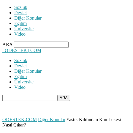
Sözlük
Devlet
Diğer Konular
Eğitim
Üniversite
Video
ARA
ODESTEK | COM
Sözlük
Devlet
Diğer Konular
Eğitim
Üniversite
Video
ODESTEK.COM
Diğer Konular
Yastık Kılıfından Kan Lekesi
Nasıl Çıkar?