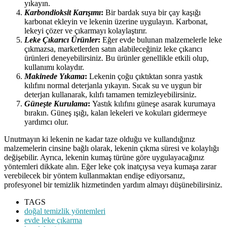
yıkayın.
Karbondioksit Karışımı
:
Bir bardak suya bir çay kaşığı
karbonat ekleyin ve lekenin üzerine uygulayın. Karbonat,
lekeyi çözer ve çıkarmayı kolaylaştırır.
Leke Çıkarıcı Ürünler
:
Eğer evde bulunan malzemelerle leke
çıkmazsa, marketlerden satın alabileceğiniz leke çıkarıcı
ürünleri deneyebilirsiniz. Bu ürünler genellikle etkili olup,
kullanımı kolaydır.
Makinede Yıkama
:
Lekenin çoğu çıktıktan sonra yastık
kılıfını normal deterjanla yıkayın. Sıcak su ve uygun bir
deterjan kullanarak, kılıfı tamamen temizleyebilirsiniz.
Güneşte Kurulama
:
Yastık kılıfını güneşe asarak kurumaya
bırakın. Güneş ışığı, kalan lekeleri ve kokuları gidermeye
yardımcı olur.
Unutmayın ki lekenin ne kadar taze olduğu ve kullandığınız
malzemelerin cinsine bağlı olarak, lekenin çıkma süresi ve kolaylığı
değişebilir. Ayrıca, lekenin kumaş türüne göre uygulayacağınız
yöntemleri dikkate alın. Eğer leke çok inatçıysa veya kumaşa zarar
verebilecek bir yöntem kullanmaktan endişe ediyorsanız,
profesyonel bir temizlik hizmetinden yardım almayı düşünebilirsiniz.
TAGS
doğal temizlik yöntemleri
evde leke çıkarma