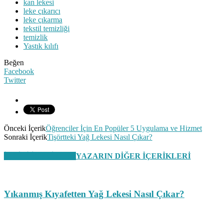
kan lekesi
leke çıkarıcı
leke çıkarma
tekstil temizliği
temizlik
Yastık kılıfı
Beğen
Facebook
Twitter
Önceki İçerik
Öğrenciler İçin En Popüler 5 Uygulama ve Hizmet
Sonraki İçerik
Tişörtteki Yağ Lekesi Nasıl Çıkar?
İLGİLİ İÇERİKLER
YAZARIN DİĞER İÇERİKLERİ
Yıkanmış Kıyafetten Yağ Lekesi Nasıl Çıkar?