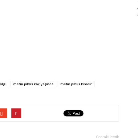
ilgi
metin pıhlıs kaç yaşında
metin pıhlıs kimdir
Sonraki İçerik