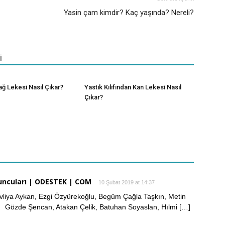
Yasin çam kimdir? Kaç yaşında? Nereli?
İ
ağ Lekesi Nasıl Çıkar?
Yastık Kılıfından Kan Lekesi Nasıl
Çıkar?
yuncuları | ODESTEK | COM
10 Şubat 2019 at 14:37
 Evliya Aykan, Ezgi Özyürekoğlu, Begüm Çağla Taşkın, Metin
, Gözde Şencan, Atakan Çelik, Batuhan Soyaslan, Hılmi […]