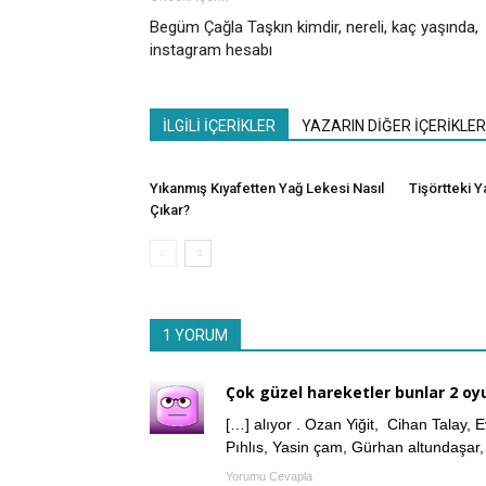
Begüm Çağla Taşkın kimdir, nereli, kaç yaşında,
instagram hesabı
İLGİLİ İÇERİKLER
YAZARIN DİĞER İÇERİKLER
Yıkanmış Kıyafetten Yağ Lekesi Nasıl
Tişörtteki Y
Çıkar?
1 YORUM
Çok güzel hareketler bunlar 2 o
[…] alıyor . Ozan Yiğit, Cihan Talay,
Pıhlıs, Yasin çam, Gürhan altundaşar
Yorumu Cevapla