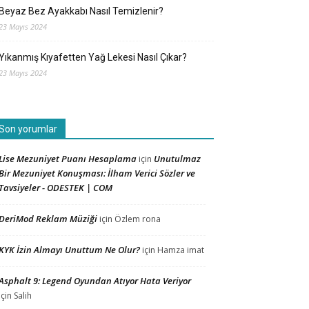
Beyaz Bez Ayakkabı Nasıl Temizlenir?
23 Mayıs 2024
Yıkanmış Kıyafetten Yağ Lekesi Nasıl Çıkar?
23 Mayıs 2024
Son yorumlar
Lise Mezuniyet Puanı Hesaplama
Unutulmaz
için
Bir Mezuniyet Konuşması: İlham Verici Sözler ve
Tavsiyeler - ODESTEK | COM
DeriMod Reklam Müziği
için
Özlem rona
KYK İzin Almayı Unuttum Ne Olur?
için
Hamza imat
Asphalt 9: Legend Oyundan Atıyor Hata Veriyor
için
Salih