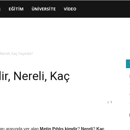
R
EĞITIM
ÜNIVERSITE
VIDEO
 Nereli, Kaç Yaşında?
r, Nereli, Kaç
1
arı arasında yer alan
Metin Pıhlıs kimdir
?
Nereli
?
Kaç