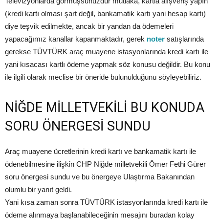
Televizyonlarda görmüşsünüzdür mutlaka, kartla alışveriş yapın
(kredi kartı olması şart değil, bankamatik kartı yani hesap kartı)
diye teşvik edilmekte, ancak bir yandan da ödemeleri
yapacağımız kanallar kapanmaktadır, gerek
noter
satışlarında
gerekse TÜVTÜRK araç muayene istasyonlarında kredi kartı ile
yani kısacası kartlı ödeme yapmak söz konusu değildir. Bu konu
ile ilgili olarak meclise bir öneride bulunulduğunu söyleyebiliriz.
NİĞDE MİLLETVEKİLİ BU KONUDA
SORU ÖNERGESİ SUNDU
Araç muayene ücretlerinin kredi kartı ve bankamatik kartı ile
ödenebilmesine ilişkin CHP Niğde milletvekili Ömer Fethi Gürer
soru önergesi sundu ve bu önergeye Ulaştırma Bakanından
olumlu bir yanıt geldi.
Yani kısa zaman sonra TÜVTÜRK istasyonlarında kredi kartı ile
ödeme alınmaya başlanabileceğinin mesajını buradan kolay