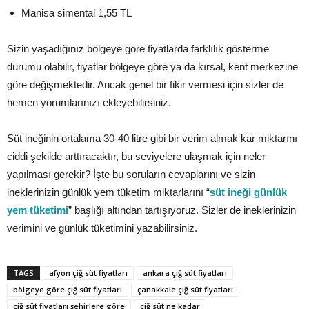
Manisa simental 1,55 TL
Sizin yaşadığınız bölgeye göre fiyatlarda farklılık gösterme
durumu olabilir, fiyatlar bölgeye göre ya da kırsal, kent merkezine
göre değişmektedir. Ancak genel bir fikir vermesi için sizler de
hemen yorumlarınızı ekleyebilirsiniz.
Süt ineğinin ortalama 30-40 litre gibi bir verim almak kar miktarını
ciddi şekilde arttıracaktır, bu seviyelere ulaşmak için neler
yapılması gerekir? İşte bu soruların cevaplarını ve sizin
ineklerinizin günlük yem tüketim miktarlarını “
süt ineği günlük
yem tüketimi
” başlığı altından tartışıyoruz. Sizler de ineklerinizin
verimini ve günlük tüketimini yazabilirsiniz.
TAGS
afyon çiğ süt fiyatları
ankara çiğ süt fiyatları
bölgeye göre çiğ süt fiyatları
çanakkale çiğ süt fiyatları
çiğ süt fiyatları şehirlere göre
çiğ süt ne kadar