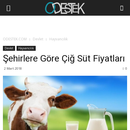
ODESTEK.COM
Devlet
Hayvancılık
Devlet
Hayvancılık
Şehirlere Göre Çiğ Süt Fiyatları
2 Mart 2018
0