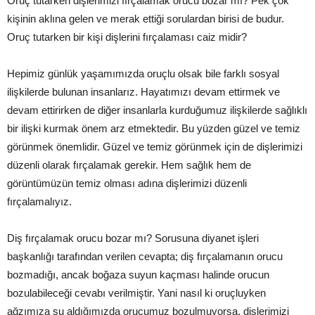
Oruç tutarken dişlerimizi fırçalamak orucu bozar mı? Pek çok
kişinin aklına gelen ve merak ettiği sorulardan birisi de budur.
Oruç tutarken bir kişi dişlerini fırçalaması caiz midir?
Hepimiz günlük yaşamımızda oruçlu olsak bile farklı sosyal
ilişkilerde bulunan insanlarız. Hayatımızı devam ettirmek ve
devam ettirirken de diğer insanlarla kurduğumuz ilişkilerde sağlıklı
bir ilişki kurmak önem arz etmektedir. Bu yüzden güzel ve temiz
görünmek önemlidir. Güzel ve temiz görünmek için de dişlerimizi
düzenli olarak fırçalamak gerekir. Hem sağlık hem de
görüntümüzün temiz olması adına dişlerimizi düzenli
fırçalamalıyız.
Diş fırçalamak orucu bozar mı? Sorusuna diyanet işleri
başkanlığı tarafından verilen cevapta; diş fırçalamanın orucu
bozmadığı, ancak boğaza suyun kaçması halinde orucun
bozulabileceği cevabı verilmiştir. Yani nasıl ki oruçluyken
ağzımıza su aldığımızda orucumuz bozulmuyorsa, dişlerimizi