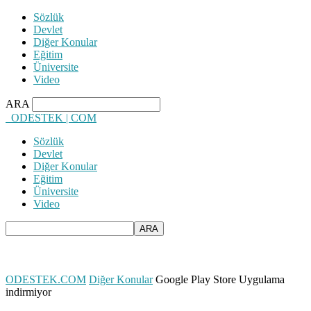
Sözlük
Devlet
Diğer Konular
Eğitim
Üniversite
Video
ARA
ODESTEK | COM
Sözlük
Devlet
Diğer Konular
Eğitim
Üniversite
Video
ODESTEK.COM
Diğer Konular
Google Play Store Uygulama
indirmiyor