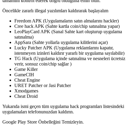
tamamını kontrol ederek doğru olduğuna emin olun.
Öncelikle zararlı illegal yazılımları kaldırarak başlayalım
Freedom APK (Uygulamaların satın almalarını hackler)
Cree hack APK (Sahte kartla coin/chip satınalma yapar)
LeoPlayCard APK (Sanal Sahte kart oluşturup uygulama
satınalma)
AppSara (Sahte yollarla uygulama kilitlerini açar)
Lucky Patcher APK (Uygulama reklamlarını kapatır,
istenmeyen izinleri kaldırır yararlı bir uygulama sayılabilir)
TG Hack (Uygulama içinde satınalma ve nesneleri ücretsiz
verir, sonsuz coin/chip sağlar )
Game Killer
GameCIH
Cheat Engine
URET Patcher or Jasi Patcher
Xmodgames
Cheat Droid
Yukarıda ismi geçen tüm uygulama hack programları listesindeki
uygulamaları telefonunuzdan kaldırın.
Google Play Store Önbelleğini Temizleyin.