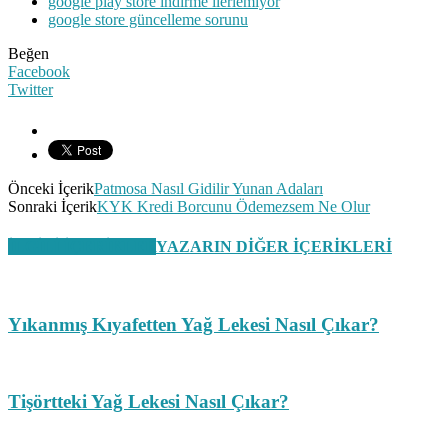
google play store indirme ilerlemiyor
google store güncelleme sorunu
Beğen
Facebook
Twitter
Önceki İçerik
Patmosa Nasıl Gidilir Yunan Adaları
Sonraki İçerik
KYK Kredi Borcunu Ödemezsem Ne Olur
İLGİLİ İÇERİKLER
YAZARIN DİĞER İÇERİKLERİ
Yıkanmış Kıyafetten Yağ Lekesi Nasıl Çıkar?
Tişörtteki Yağ Lekesi Nasıl Çıkar?