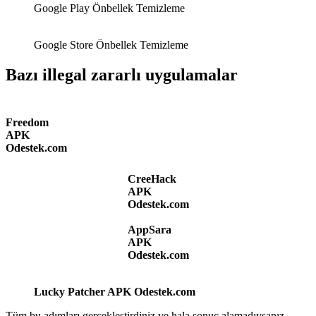
Google Play Önbellek Temizleme
Google Store Önbellek Temizleme
Bazı illegal zararlı uygulamalar
Freedom
APK
Odestek.com
CreeHack
APK
Odestek.com
AppSara
APK
Odestek.com
Lucky Patcher APK Odestek.com
Tüm bu adımları gerçekleştirdiniz ve hala sonuç alamadıysanız