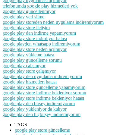
google play uygulaması açılmıyor
telefonumda google play hizmetleri yok
google play guncellenmiyor
google play veri silme
google play storeden neden uygulama indiremiyorum
google play store iletişim
google play dan indirme yapamıyorum
google play store indiriliyor hatası
google playden whatsapp indiremiyorum
google play store neden açılmıyor
google play yükleme hatası
google play güncelleme sorunu
google play çalışmıyor
google play store çalışmıyor
google play den uygulama indiremiyorum
google play hizmetleri hatası
google play store guncelleme yapamıyorum
google play store indirme bekleniyor sorunu
google play store indirme bekleniyor hatası
google play den birsey indiremiyorum
google play yükleniyor da kalıyor
google play den hiçbirşey indiremiyorum
TAGS
google play store güncelleme