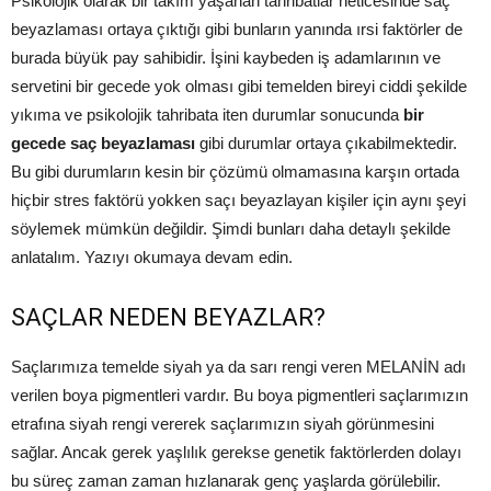
Psikolojik olarak bir takım yaşanan tahribatlar neticesinde saç
beyazlaması ortaya çıktığı gibi bunların yanında ırsi faktörler de
burada büyük pay sahibidir. İşini kaybeden iş adamlarının ve
servetini bir gecede yok olması gibi temelden bireyi ciddi şekilde
yıkıma ve psikolojik tahribata iten durumlar sonucunda
bir
gecede saç beyazlaması
gibi durumlar ortaya çıkabilmektedir.
Bu gibi durumların kesin bir çözümü olmamasına karşın ortada
hiçbir stres faktörü yokken saçı beyazlayan kişiler için aynı şeyi
söylemek mümkün değildir. Şimdi bunları daha detaylı şekilde
anlatalım. Yazıyı okumaya devam edin.
SAÇLAR NEDEN BEYAZLAR?
Saçlarımıza temelde siyah ya da sarı rengi veren MELANİN adı
verilen boya pigmentleri vardır. Bu boya pigmentleri saçlarımızın
etrafına siyah rengi vererek saçlarımızın siyah görünmesini
sağlar. Ancak gerek yaşlılık gerekse genetik faktörlerden dolayı
bu süreç zaman zaman hızlanarak genç yaşlarda görülebilir.