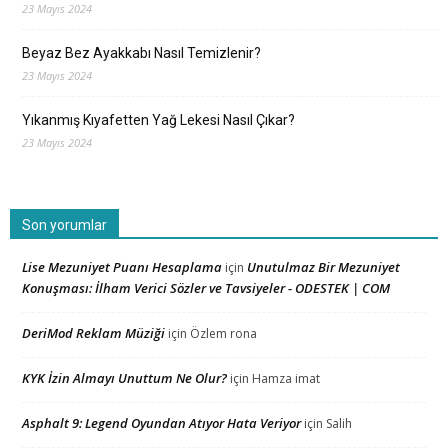
23 Mayıs 2024
Beyaz Bez Ayakkabı Nasıl Temizlenir?
23 Mayıs 2024
Yıkanmış Kıyafetten Yağ Lekesi Nasıl Çıkar?
23 Mayıs 2024
Son yorumlar
Lise Mezuniyet Puanı Hesaplama
Unutulmaz Bir Mezuniyet
için
Konuşması: İlham Verici Sözler ve Tavsiyeler - ODESTEK | COM
DeriMod Reklam Müziği
için
Özlem rona
KYK İzin Almayı Unuttum Ne Olur?
için
Hamza imat
Asphalt 9: Legend Oyundan Atıyor Hata Veriyor
için
Salih