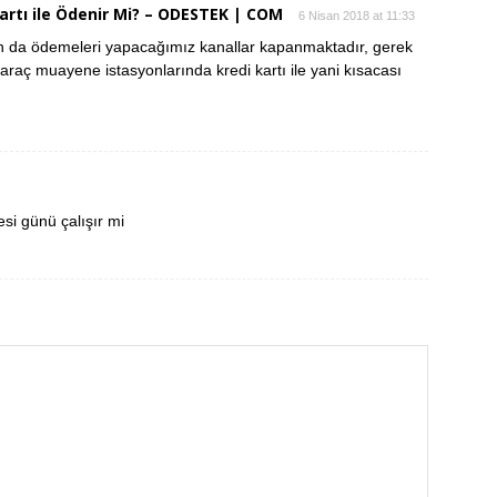
rtı ile Ödenir Mi? – ODESTEK | COM
6 Nisan 2018 at 11:33
an da ödemeleri yapacağımız kanallar kapanmaktadır, gerek
aç muayene istasyonlarında kredi kartı ile yani kısacası
si günü çalışır mi