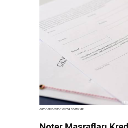
noter masrafları kartla ödenir mi
Noter Masrafları Kredi