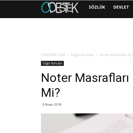
ODESTEK
SÖZLÜK
DEVLET
|
COM
ODESTEK.COM
Diğer Konular
Noter Masrafları Kre
Diğer Konular
Noter Masrafları 
Mi?
5 Nisan 2018