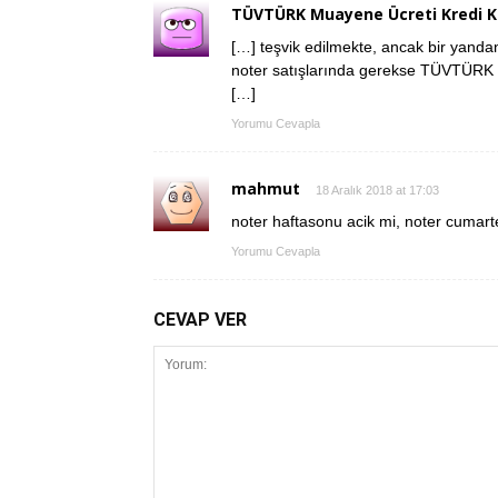
TÜVTÜRK Muayene Ücreti Kredi Ka
[…] teşvik edilmekte, ancak bir yand
noter satışlarında gerekse TÜVTÜRK ar
[…]
Yorumu Cevapla
mahmut
18 Aralık 2018 at 17:03
noter haftasonu acik mi, noter cumarte
Yorumu Cevapla
CEVAP VER