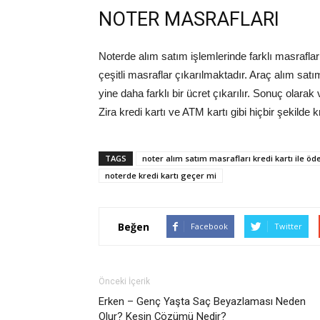
NOTER MASRAFLARI
Noterde alım satım işlemlerinde farklı masraflar 
çeşitli masraflar çıkarılmaktadır. Araç alım satım
yine daha farklı bir ücret çıkarılır. Sonuç ola
Zira kredi kartı ve ATM kartı gibi hiçbir şekilde
TAGS
noter alım satım masrafları kredi kartı ile öd
noterde kredi kartı geçer mi
Beğen
Facebook
Twitter
Önceki İçerik
Erken – Genç Yaşta Saç Beyazlaması Neden
Olur? Kesin Çözümü Nedir?