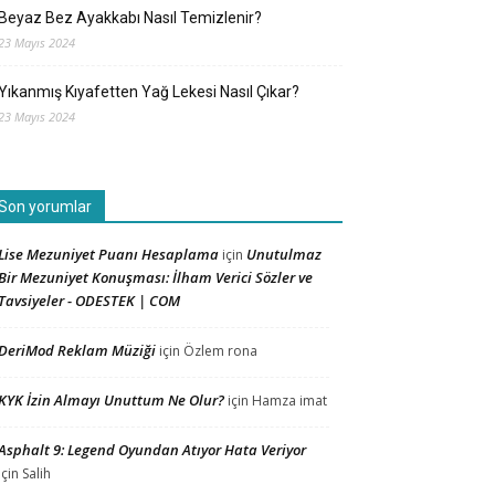
Beyaz Bez Ayakkabı Nasıl Temizlenir?
23 Mayıs 2024
Yıkanmış Kıyafetten Yağ Lekesi Nasıl Çıkar?
23 Mayıs 2024
Son yorumlar
Lise Mezuniyet Puanı Hesaplama
Unutulmaz
için
Bir Mezuniyet Konuşması: İlham Verici Sözler ve
Tavsiyeler - ODESTEK | COM
DeriMod Reklam Müziği
için
Özlem rona
KYK İzin Almayı Unuttum Ne Olur?
için
Hamza imat
Asphalt 9: Legend Oyundan Atıyor Hata Veriyor
için
Salih