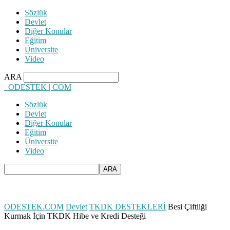
Sözlük
Devlet
Diğer Konular
Eğitim
Üniversite
Video
ARA
ODESTEK | COM
Sözlük
Devlet
Diğer Konular
Eğitim
Üniversite
Video
ODESTEK.COM
Devlet
TKDK DESTEKLERİ
Besi Çiftliği
Kurmak İçin TKDK Hibe ve Kredi Desteği