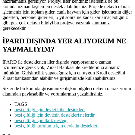
hazırlamanız gerekiyor. Projeyi ister kendiniz isterseniz de bu
konuda uzman kişilerden destek alabilirsiniz. Projede detaylı olarak
işletmeniz için toplam gider, canlı hayvan için gider, işletmenin diğer
giderleri, personel giderleri, 5 yıl sonra ne kadar kar amaçladığınız
gibi pek çok detaylı bilgiyi bu projeye yazarak sunmanız
gerekecektir.
İPARD DIŞINDA YER ALIYORUM NE
YAPMALIYIM?
İPARD ile desteklenen iller dışında yaşıyorsanız o zaman
üzülmenize gerek yok, Ziraat Bankası ile kredilerinizi almanız
mümkün. Girişimcilik yapacağınız için en uygun Kredi desteğini
Ziraat bankasından alabilir ve girişiminizde kullanabilirsiniz.
Sizler de bu konuda girişiminize ilişkin bilgileri detaylı olarak yorum
alanından paylaşabilir ve yorumlarınızı yazabilirsiniz.
TAGS
besi çiftliği için devlet hibe destekleri
besi çiftliği için devletin destekleri nelerdir
besi çiftliği için tkdk desteği
besi çiftliği kurulumu için devletin destekleri