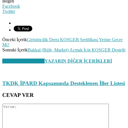
Beğen
Facebook
Twitter
Önceki İçerik
Girişimcilik Dersi KOSGEB Sertifikası Yerine Geçer
Mi?
Sonraki İçerik
Bakkal (Büfe, Market) Açmak İçin KOSGEB Desteği
İLGİLİ İÇERİKLER
YAZARIN DİĞER İÇERİKLERİ
TKDK İPARD Kapsamında Desteklenen İller Listesi
CEVAP VER