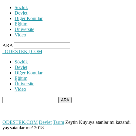
Sözlük
Devlet
Diğer Konular
Eğitim
Üniversite
Video
ARA
ODESTEK | COM
Sözlük
Devlet
Diğer Konular
Eğitim
Üniversite
Video
ODESTEK.COM
Devlet
Tarım
Zeytin Kuyuya atanlar mı kazandı
yaş satanlar mı? 2018