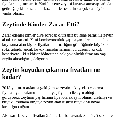
fiyatlarda gitmektedir. Yani bu sene zeytini kuyuya atmayıp tarladan
getirdiği şekli ile satanlar kazandı demek aslında çok da büyük
yanlış olmaz.
Zeytinde Kimler Zarar Etti?
Zarar edenler kimler diye soracak olursanız bu sene parası ile zeytin
alanlar zarar etti .Yani komisyonculuk yapmayan, üreticiden alıp
kuyusuna atan kişiler fiyatların artmadığını gördüğünde büyük bir
şoka uğradı, ancak büyük firmalar sanırım bu durumu az çok
kestiriyordu ki Akhisar bölgesinde pek çok büyük firmanın yaş
zeytin almadığını görüyoruz.
Zeytin kuyudan çıkarma fiyatları ne
kadar?
2018 yılı mart aylarına geldiğimize zeytinin kuyudan çıkarma
fiyatları yani salamura halinin yaş fiyatları ile aynı olduğunu
görüyoruz, zeytinin yaş halinin fiyat olarak aynı olması üreticiyi ve
büyük umutlarla kuyuya zeytin atan kişileri büyük bir hayal
kırıklığına uğrattı.
Akhisar’da zeytin fiyatları 2,5 liradan başlayarak 3, 4,5 , 5 şeklinde