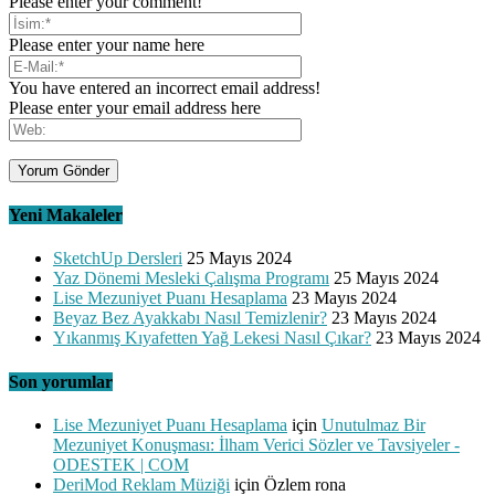
Please enter your comment!
Please enter your name here
You have entered an incorrect email address!
Please enter your email address here
Yeni Makaleler
SketchUp Dersleri
25 Mayıs 2024
Yaz Dönemi Mesleki Çalışma Programı
25 Mayıs 2024
Lise Mezuniyet Puanı Hesaplama
23 Mayıs 2024
Beyaz Bez Ayakkabı Nasıl Temizlenir?
23 Mayıs 2024
Yıkanmış Kıyafetten Yağ Lekesi Nasıl Çıkar?
23 Mayıs 2024
Son yorumlar
Lise Mezuniyet Puanı Hesaplama
için
Unutulmaz Bir
Mezuniyet Konuşması: İlham Verici Sözler ve Tavsiyeler -
ODESTEK | COM
DeriMod Reklam Müziği
için
Özlem rona