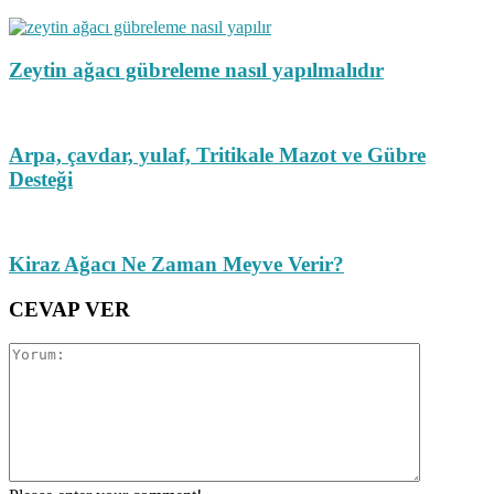
Zeytin ağacı gübreleme nasıl yapılmalıdır
Arpa, çavdar, yulaf, Tritikale Mazot ve Gübre
Desteği
Kiraz Ağacı Ne Zaman Meyve Verir?
CEVAP VER