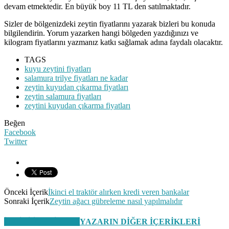
devam etmektedir. En büyük boy 11 TL den satılmaktadır.
Sizler de bölgenizdeki zeytin fiyatlarını yazarak bizleri bu konuda
bilgilendirin. Yorum yazarken hangi bölgeden yazdığınızı ve
kilogram fiyatlarını yazmanız katkı sağlamak adına faydalı olacaktır.
TAGS
kuyu zeytini fiyatları
salamura trilye fiyatları ne kadar
zeytin kuyudan çıkarma fiyatları
zeytin salamura fiyatları
zeytini kuyudan çıkarma fiyatları
Beğen
Facebook
Twitter
Önceki İçerik
İkinci el traktör alırken kredi veren bankalar
Sonraki İçerik
Zeytin ağacı gübreleme nasıl yapılmalıdır
İLGİLİ İÇERİKLER
YAZARIN DİĞER İÇERİKLERİ