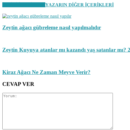
İLGİLİ İÇERİKLER
YAZARIN DİĞER İÇERİKLERİ
Zeytin ağacı gübreleme nasıl yapılmalıdır
Zeytin Kuyuya atanlar mı kazandı yaş satanlar mı? 
Kiraz Ağacı Ne Zaman Meyve Verir?
CEVAP VER