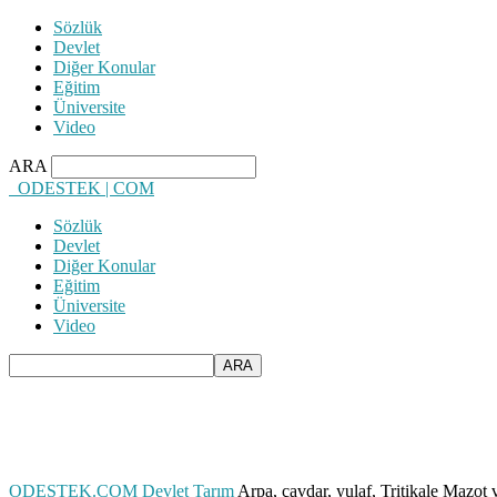
Sözlük
Devlet
Diğer Konular
Eğitim
Üniversite
Video
ARA
ODESTEK | COM
Sözlük
Devlet
Diğer Konular
Eğitim
Üniversite
Video
ODESTEK.COM
Devlet
Tarım
Arpa, çavdar, yulaf, Tritikale Mazot