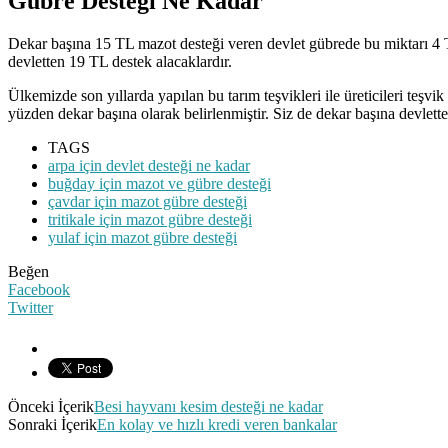
Gübre Desteği Ne Kadar
Dekar başına 15 TL mazot desteği veren devlet gübrede bu miktarı 4 TL 
devletten 19 TL destek alacaklardır.
Ülkemizde son yıllarda yapılan bu tarım teşvikleri ile üreticileri teşv
yüzden dekar başına olarak belirlenmiştir. Siz de dekar başına dev
TAGS
arpa için devlet desteği ne kadar
buğday için mazot ve gübre desteği
çavdar için mazot gübre desteği
tritikale için mazot gübre desteği
yulaf için mazot gübre desteği
Beğen
Facebook
Twitter
Önceki İçerik
Besi hayvanı kesim desteği ne kadar
Sonraki İçerik
En kolay ve hızlı kredi veren bankalar