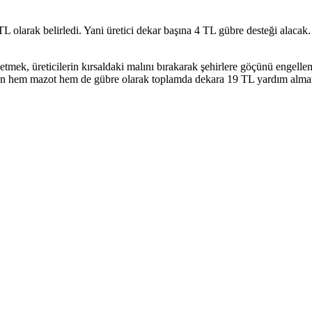
olarak belirledi. Yani üretici dekar başına 4 TL gübre desteği alacak. B
ik etmek, üreticilerin kırsaldaki malını bırakarak şehirlere göçünü engel
letten hem mazot hem de gübre olarak toplamda dekara 19 TL yardım al