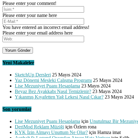
Please enter your comment!
Please enter your name here
You have entered an incorrect email address!
Please enter your email address here
Yeni Makaleler
SketchUp Dersleri
25 Mayıs 2024
Yaz Dönemi Mesleki Çalışma Programı
25 Mayıs 2024
Lise Mezuniyet Puanı Hesaplama
23 Mayıs 2024
Beyaz Bez Ayakkabı Nasıl Temizlenir?
23 Mayıs 2024
Yıkanmış Kıyafetten Yağ Lekesi Nasıl Çıkar?
23 Mayıs 2024
Son yorumlar
Lise Mezuniyet Puanı Hesaplama
için
Unutulmaz Bir Mezuniye
DeriMod Reklam Müziği
için
Özlem rona
KYK İzin Almayı Unuttum Ne Olur?
için
Hamza imat
Asphalt 9: Legend Oyundan Atıyor Hata Veriyor
için
Salih