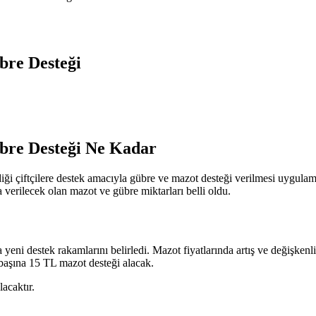
bre Desteği
übre Desteği Ne Kadar
diği çiftçilere destek amacıyla gübre ve mazot desteği verilmesi uygulama
 verilecek olan mazot ve gübre miktarları belli oldu.
a yeni destek rakamlarını belirledi. Mazot fiyatlarında artış ve değişke
r başına 15 TL mazot desteği alacak.
acaktır.