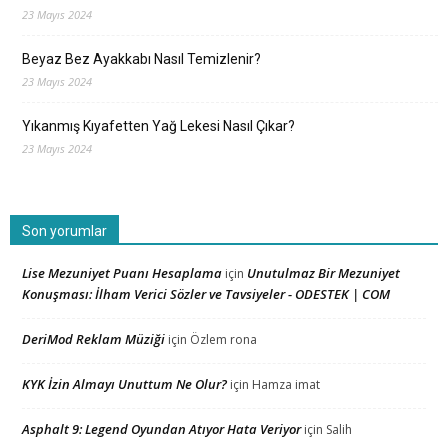
23 Mayıs 2024
Beyaz Bez Ayakkabı Nasıl Temizlenir?
23 Mayıs 2024
Yıkanmış Kıyafetten Yağ Lekesi Nasıl Çıkar?
23 Mayıs 2024
Son yorumlar
Lise Mezuniyet Puanı Hesaplama
Unutulmaz Bir Mezuniyet
için
Konuşması: İlham Verici Sözler ve Tavsiyeler - ODESTEK | COM
DeriMod Reklam Müziği
için
Özlem rona
KYK İzin Almayı Unuttum Ne Olur?
için
Hamza imat
Asphalt 9: Legend Oyundan Atıyor Hata Veriyor
için
Salih