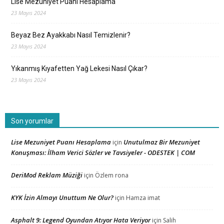
Lise Mezuniyet Puanı Hesaplama
23 Mayıs 2024
Beyaz Bez Ayakkabı Nasıl Temizlenir?
23 Mayıs 2024
Yıkanmış Kıyafetten Yağ Lekesi Nasıl Çıkar?
23 Mayıs 2024
Son yorumlar
Lise Mezuniyet Puanı Hesaplama
Unutulmaz Bir Mezuniyet
için
Konuşması: İlham Verici Sözler ve Tavsiyeler - ODESTEK | COM
DeriMod Reklam Müziği
için
Özlem rona
KYK İzin Almayı Unuttum Ne Olur?
için
Hamza imat
Asphalt 9: Legend Oyundan Atıyor Hata Veriyor
için
Salih