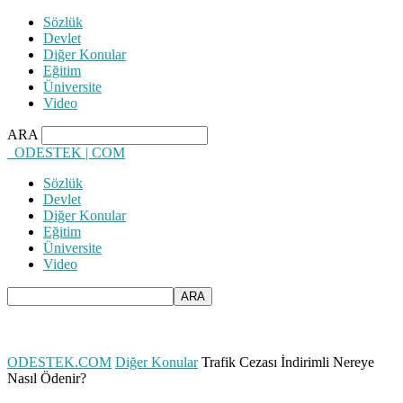
Sözlük
Devlet
Diğer Konular
Eğitim
Üniversite
Video
ARA
ODESTEK | COM
Sözlük
Devlet
Diğer Konular
Eğitim
Üniversite
Video
ODESTEK.COM
Diğer Konular
Trafik Cezası İndirimli Nereye
Nasıl Ödenir?