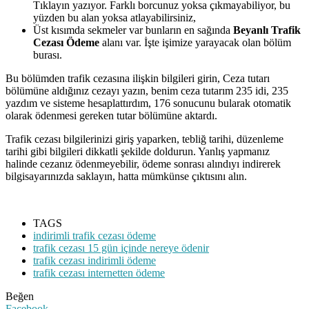
Tıklayın yazıyor. Farklı borcunuz yoksa çıkmayabiliyor, bu
yüzden bu alan yoksa atlayabilirsiniz,
Üst kısımda sekmeler var bunların en sağında
Beyanlı Trafik
Cezası Ödeme
alanı var. İşte işimize yarayacak olan bölüm
burası.
Bu bölümden trafik cezasına ilişkin bilgileri girin, Ceza tutarı
bölümüne aldığınız cezayı yazın, benim ceza tutarım 235 idi, 235
yazdım ve sisteme hesaplattırdım, 176 sonucunu bularak otomatik
olarak ödenmesi gereken tutar bölümüne aktardı.
Trafik cezası bilgilerinizi giriş yaparken, tebliğ tarihi, düzenleme
tarihi gibi bilgileri dikkatli şekilde doldurun. Yanlış yapmanız
halinde cezanız ödenmeyebilir, ödeme sonrası alındıyı indirerek
bilgisayarınızda saklayın, hatta mümkünse çıktısını alın.
TAGS
indirimli trafik cezası ödeme
trafik cezası 15 gün içinde nereye ödenir
trafik cezası indirimli ödeme
trafik cezası internetten ödeme
Beğen
Facebook