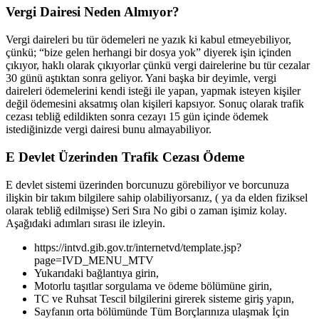
Vergi Dairesi Neden Almıyor?
Vergi daireleri bu tür ödemeleri ne yazık ki kabul etmeyebiliyor,
çünkü; “bize gelen herhangi bir dosya yok” diyerek işin içinden
çıkıyor, haklı olarak çıkıyorlar çünkü vergi dairelerine bu tür cezalar
30 günü aştıktan sonra geliyor. Yani başka bir deyimle, vergi
daireleri ödemelerini kendi isteği ile yapan, yapmak isteyen kişiler
değil ödemesini aksatmış olan kişileri kapsıyor. Sonuç olarak trafik
cezası tebliğ edildikten sonra cezayı 15 gün içinde ödemek
istediğinizde vergi dairesi bunu almayabiliyor.
E Devlet Üzerinden Trafik Cezası Ödeme
E devlet sistemi üzerinden borcunuzu görebiliyor ve borcunuza
ilişkin bir takım bilgilere sahip olabiliyorsanız, ( ya da elden fiziksel
olarak tebliğ edilmişse) Seri Sıra No gibi o zaman işimiz kolay.
Aşağıdaki adımları sırası ile izleyin.
https://intvd.gib.gov.tr/internetvd/template.jsp?
page=IVD_MENU_MTV
Yukarıdaki bağlantıya girin,
Motorlu taşıtlar sorgulama ve ödeme bölümüne girin,
TC ve Ruhsat Tescil bilgilerini girerek sisteme giriş yapın,
Sayfanın orta bölümünde Tüm Borçlarınıza ulaşmak İçin