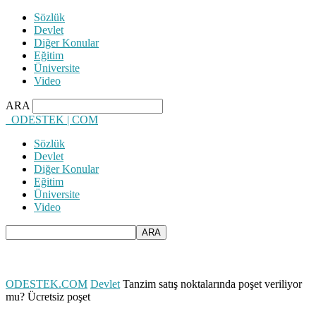
Sözlük
Devlet
Diğer Konular
Eğitim
Üniversite
Video
ARA
ODESTEK | COM
Sözlük
Devlet
Diğer Konular
Eğitim
Üniversite
Video
ODESTEK.COM
Devlet
Tanzim satış noktalarında poşet veriliyor
mu? Ücretsiz poşet