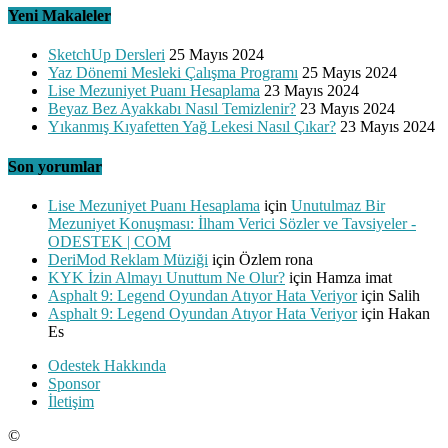
Yeni Makaleler
SketchUp Dersleri
25 Mayıs 2024
Yaz Dönemi Mesleki Çalışma Programı
25 Mayıs 2024
Lise Mezuniyet Puanı Hesaplama
23 Mayıs 2024
Beyaz Bez Ayakkabı Nasıl Temizlenir?
23 Mayıs 2024
Yıkanmış Kıyafetten Yağ Lekesi Nasıl Çıkar?
23 Mayıs 2024
Son yorumlar
Lise Mezuniyet Puanı Hesaplama
için
Unutulmaz Bir
Mezuniyet Konuşması: İlham Verici Sözler ve Tavsiyeler -
ODESTEK | COM
DeriMod Reklam Müziği
için
Özlem rona
KYK İzin Almayı Unuttum Ne Olur?
için
Hamza imat
Asphalt 9: Legend Oyundan Atıyor Hata Veriyor
için
Salih
Asphalt 9: Legend Oyundan Atıyor Hata Veriyor
için
Hakan
Es
Odestek Hakkında
Sponsor
İletişim
©