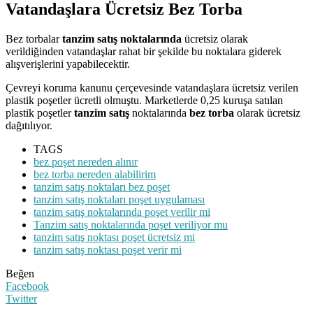
Vatandaşlara Ücretsiz Bez Torba
Bez torbalar
tanzim satış noktalarında
ücretsiz olarak
verildiğinden vatandaşlar rahat bir şekilde bu noktalara giderek
alışverişlerini yapabilecektir.
Çevreyi koruma kanunu çerçevesinde vatandaşlara ücretsiz verilen
plastik poşetler ücretli olmuştu. Marketlerde 0,25 kuruşa satılan
plastik poşetler
tanzim satış
noktalarında
bez torba
olarak ücretsiz
dağıtılıyor.
TAGS
bez poşet nereden alınır
bez torba nereden alabilirim
tanzim satış noktaları bez poşet
tanzim satış noktaları poşet uygulaması
tanzim satış noktalarında poşet verilir mi
Tanzim satış noktalarında poşet veriliyor mu
tanzim satış noktası poşet ücretsiz mi
tanzim satış noktası poşet verir mi
Beğen
Facebook
Twitter