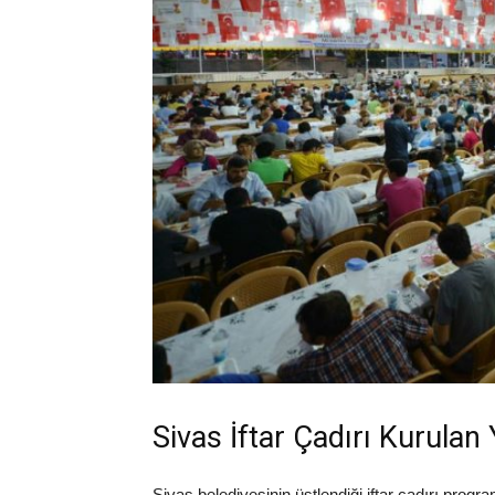
Sivas İftar Çadırı Kurulan
Sivas belediyesinin üstlendiği iftar çadırı progra