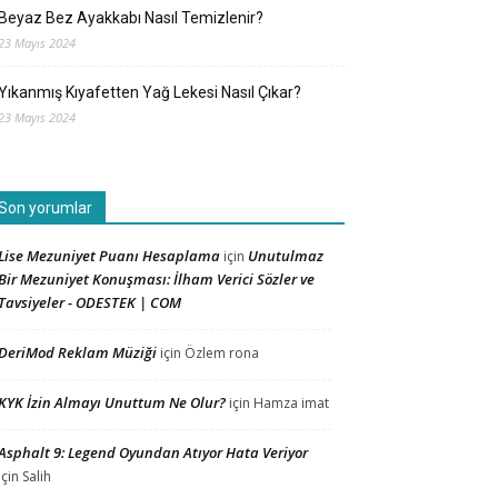
Beyaz Bez Ayakkabı Nasıl Temizlenir?
23 Mayıs 2024
Yıkanmış Kıyafetten Yağ Lekesi Nasıl Çıkar?
23 Mayıs 2024
Son yorumlar
Lise Mezuniyet Puanı Hesaplama
Unutulmaz
için
Bir Mezuniyet Konuşması: İlham Verici Sözler ve
Tavsiyeler - ODESTEK | COM
DeriMod Reklam Müziği
için
Özlem rona
KYK İzin Almayı Unuttum Ne Olur?
için
Hamza imat
Asphalt 9: Legend Oyundan Atıyor Hata Veriyor
için
Salih