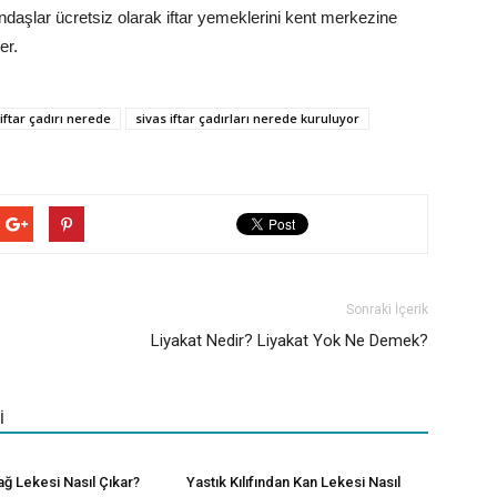
ndaşlar ücretsiz olarak iftar yemeklerini kent merkezine
er.
 iftar çadırı nerede
sivas iftar çadırları nerede kuruluyor
Sonraki İçerik
Liyakat Nedir? Liyakat Yok Ne Demek?
İ
ağ Lekesi Nasıl Çıkar?
Yastık Kılıfından Kan Lekesi Nasıl