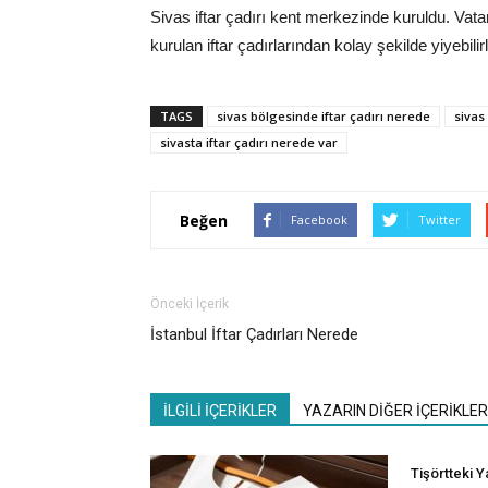
Sivas iftar çadırı kent merkezinde kuruldu. Vata
kurulan iftar çadırlarından kolay şekilde yiyebilirl
TAGS
sivas bölgesinde iftar çadırı nerede
sivas
sivasta iftar çadırı nerede var
Beğen
Facebook
Twitter
Önceki İçerik
İstanbul İftar Çadırları Nerede
İLGİLİ İÇERİKLER
YAZARIN DİĞER İÇERİKLER
Tişörtteki Y