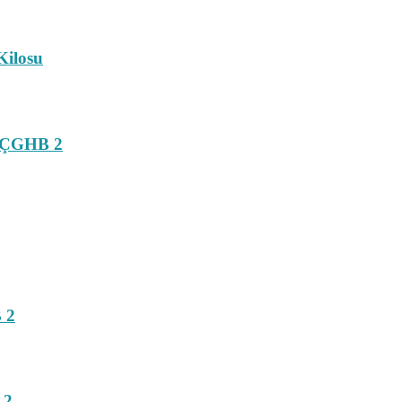
Kilosu
? ÇGHB 2
 2
 2