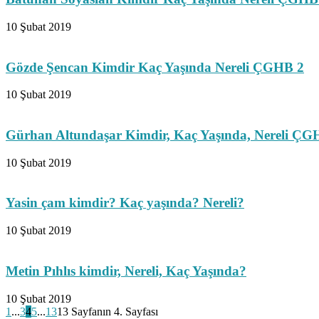
10 Şubat 2019
Gözde Şencan Kimdir Kaç Yaşında Nereli ÇGHB 2
10 Şubat 2019
Gürhan Altundaşar Kimdir, Kaç Yaşında, Nereli ÇG
10 Şubat 2019
Yasin çam kimdir? Kaç yaşında? Nereli?
10 Şubat 2019
Metin Pıhlıs kimdir, Nereli, Kaç Yaşında?
10 Şubat 2019
1
...
3
4
5
...
13
13 Sayfanın 4. Sayfası