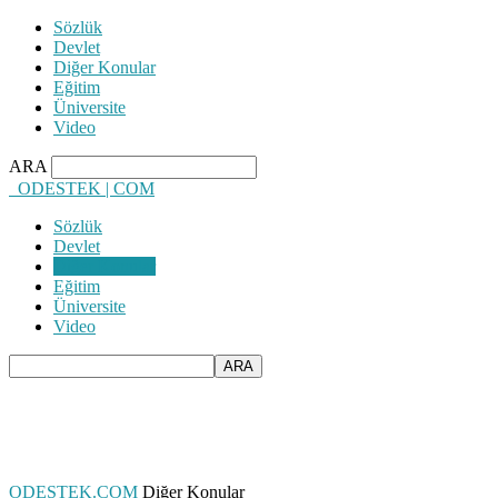
Sözlük
Devlet
Diğer Konular
Eğitim
Üniversite
Video
ARA
ODESTEK | COM
Sözlük
Devlet
Diğer Konular
Eğitim
Üniversite
Video
ODESTEK.COM
Diğer Konular