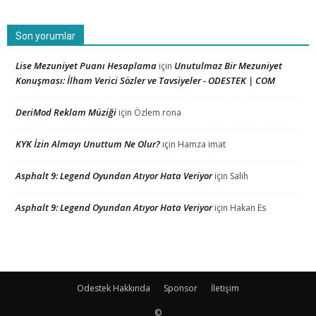
Son yorumlar
Lise Mezuniyet Puanı Hesaplama
Unutulmaz Bir Mezuniyet
için
Konuşması: İlham Verici Sözler ve Tavsiyeler - ODESTEK | COM
DeriMod Reklam Müziği
için
Özlem rona
KYK İzin Almayı Unuttum Ne Olur?
için
Hamza imat
Asphalt 9: Legend Oyundan Atıyor Hata Veriyor
için
Salih
Asphalt 9: Legend Oyundan Atıyor Hata Veriyor
için
Hakan Es
Odestek Hakkında
Sponsor
İletişim
©