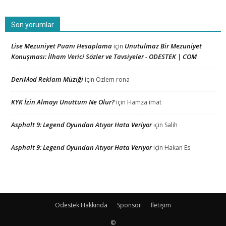
Son yorumlar
Lise Mezuniyet Puanı Hesaplama
Unutulmaz Bir Mezuniyet
için
Konuşması: İlham Verici Sözler ve Tavsiyeler - ODESTEK | COM
DeriMod Reklam Müziği
için
Özlem rona
KYK İzin Almayı Unuttum Ne Olur?
için
Hamza imat
Asphalt 9: Legend Oyundan Atıyor Hata Veriyor
için
Salih
Asphalt 9: Legend Oyundan Atıyor Hata Veriyor
için
Hakan Es
Odestek Hakkında
Sponsor
İletişim
©