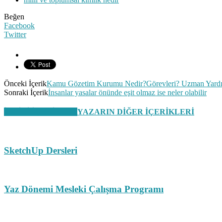
Beğen
Facebook
Twitter
Önceki İçerik
Kamu Gözetim Kurumu Nedir?Görevleri? Uzman Yardım
Sonraki İçerik
İnsanlar yasalar önünde eşit olmaz ise neler olabilir
İLGİLİ İÇERİKLER
YAZARIN DİĞER İÇERİKLERİ
SketchUp Dersleri
Yaz Dönemi Mesleki Çalışma Programı