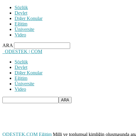
Sözlük
Devlet
Diğer Konular
Eğitim
Üniversite
Video
ARA
ODESTEK | COM
Sözlük
Devlet
Diğer Konular
Eğitim
Üniversite
Video
ODESTEK.COM
Eğitim
Milli ve toplumsal kimliğin oluşmasında an