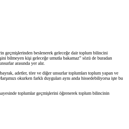
erin geçmişlerinden beslenerek geleceğe dair toplum bilincini
çmişini bilmeyen kişi geleceğe umutla bakamaz” sözü de buradan
surlar arasında yer alır.
 bayrak, adetler, töre ve diğer unsurlar toplumları toplum yapan ve
 Marşımızı okurken farklı duyguları aynı anda hissedebiliyorsa işte bu
sayesinde toplumlar geçmişlerini öğrenerek toplum bilincinin