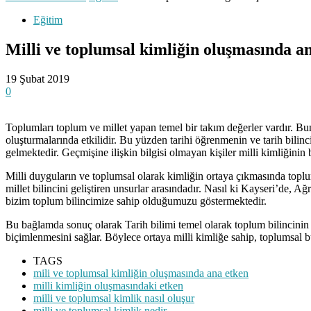
Eğitim
Milli ve toplumsal kimliğin oluşmasında a
19 Şubat 2019
0
Toplumları toplum ve millet yapan temel bir takım değerler vardır. Bunl
oluşturmalarında etkilidir. Bu yüzden tarihi öğrenmenin ve tarih bili
gelmektedir. Geçmişine ilişkin bilgisi olmayan kişiler milli kimliğini
Milli duyguların ve toplumsal olarak kimliğin ortaya çıkmasında topluml
millet bilincini geliştiren unsurlar arasındadır. Nasıl ki Kayseri’de, 
bizim toplum bilincimize sahip olduğumuzu göstermektedir.
Bu bağlamda sonuç olarak Tarih bilimi temel olarak toplum bilincinin 
biçimlenmesini sağlar. Böylece ortaya milli kimliğe sahip, toplumsal 
TAGS
mili ve toplumsal kimliğin oluşmasında ana etken
milli kimliğin oluşmasındaki etken
milli ve toplumsal kimlik nasıl oluşur
milli ve toplumsal kimlik nedir