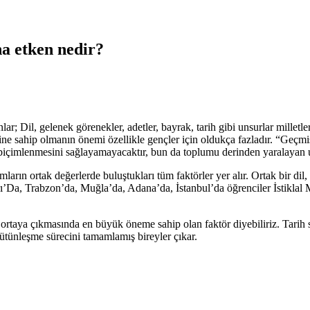
na etken nedir?
ar; Dil, gelenek görenekler, adetler, bayrak, tarih gibi unsurlar milletl
ncine sahip olmanın önemi özellikle gençler için oldukça fazladır. “Ge
n biçimlenmesini sağlayamayacaktır, bun da toplumu derinden yaralayan un
arın ortak değerlerde buluştukları tüm faktörler yer alır. Ortak bir dil,
Ağrı’Da, Trabzon’da, Muğla’da, Adana’da, İstanbul’da öğrenciler İstiklal
ortaya çıkmasında en büyük öneme sahip olan faktör diyebiliriz. Tarih 
bütünleşme sürecini tamamlamış bireyler çıkar.