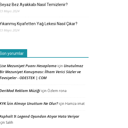
Beyaz Bez Ayakkabı Nasıl Temizlenir?
23 Mayıs 2024
Yıkanmış Kıyafetten Yağ Lekesi Nasıl Çıkar?
23 Mayıs 2024
Son yorumlar
Lise Mezuniyet Puanı Hesaplama
Unutulmaz
için
Bir Mezuniyet Konuşması: İlham Verici Sözler ve
Tavsiyeler - ODESTEK | COM
DeriMod Reklam Müziği
için
Özlem rona
KYK İzin Almayı Unuttum Ne Olur?
için
Hamza imat
Asphalt 9: Legend Oyundan Atıyor Hata Veriyor
için
Salih