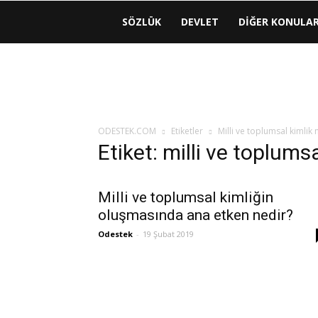
ODESTEK
SÖZLÜK
DEVLET
DIĞER KONULA
|
COM
ODESTEK.COM
Etiketler
Milli ve toplumsal kimlik 
Etiket: milli ve toplumsa
Milli ve toplumsal kimliğin
oluşmasında ana etken nedir?
Odestek
-
19 Şubat 2019