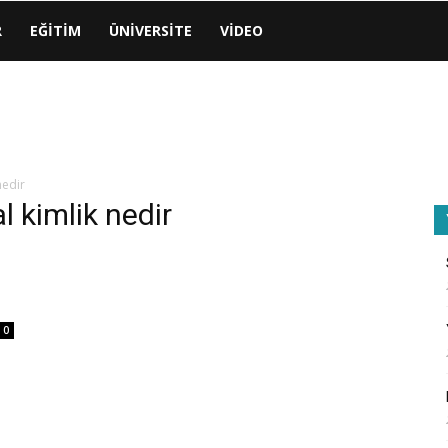
R
EĞITIM
ÜNIVERSITE
VIDEO
nedir
l kimlik nedir
0