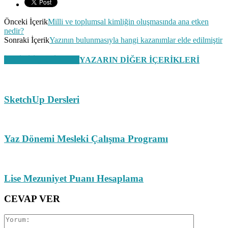
Önceki İçerik
Milli ve toplumsal kimliğin oluşmasında ana etken
nedir?
Sonraki İçerik
Yazının bulunmasıyla hangi kazanımlar elde edilmiştir​
İLGİLİ İÇERİKLER
YAZARIN DİĞER İÇERİKLERİ
SketchUp Dersleri
Yaz Dönemi Mesleki Çalışma Programı
Lise Mezuniyet Puanı Hesaplama
CEVAP VER