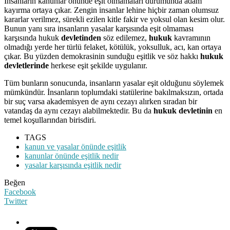
İnsanların kanunlar önünde eşit olmamaları durumunda adam
kayırma ortaya çıkar. Zengin insanlar lehine hiçbir zaman olumsuz
kararlar verilmez, sürekli ezilen kitle fakir ve yoksul olan kesim olur.
Bunun yanı sıra insanların yasalar karşısında eşit olmaması
karşısında hukuk
devletinden
söz edilemez,
hukuk
kavramının
olmadığı yerde her türlü felaket, kötülük, yoksulluk, acı, kan ortaya
çıkar. Bu yüzden demokrasinin sunduğu eşitlik ve söz hakkı
hukuk
devletlerinde
herkese eşit şekilde uygulanır.
Tüm bunların sonucunda, insanların yasalar eşit olduğunu söylemek
mümkündür. İnsanların toplumdaki statülerine bakılmaksızın, ortada
bir suç varsa akademisyen de aynı cezayı alırken sıradan bir
vatandaş da aynı cezayı alabilmektedir. Bu da
hukuk devletinin
en
temel koşullarından birisdiri.
TAGS
kanun ve yasalar önünde eşitlik
kanunlar önünde eşitlik nedir
yasalar karşısında eşitlik nedir
Beğen
Facebook
Twitter