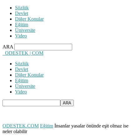
Sözlük
Devlet
Diğer Konular
Eğitim
Üniversite
Video
ARA
ODESTEK | COM
Sözlük
Devlet
Diğer Konular
Eğitim
Üniversite
Video
ODESTEK.COM
Eğitim
İnsanlar yasalar önünde eşit olmaz ise
neler olabilir