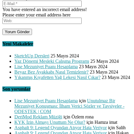
You have entered an incorrect email address!
Please enter your email address here
Yeni Makaleler
SketchUp Dersleri
25 Mayıs 2024
Yaz Dönemi Mesleki Çalışma Programı
25 Mayıs 2024
Lise Mezuniyet Puanı Hesaplama
23 Mayıs 2024
Beyaz Bez Ayakkabı Nasıl Temizlenir?
23 Mayıs 2024
Yıkanmış Kıyafetten Yağ Lekesi Nasıl Çıkar?
23 Mayıs 2024
Son yorumlar
Lise Mezuniyet Puanı Hesaplama
için
Unutulmaz Bir
Mezuniyet Konuşması: İlham Verici Sözler ve Tavsiyeler -
ODESTEK | COM
DeriMod Reklam Müziği
için
Özlem rona
KYK İzin Almayı Unuttum Ne Olur?
için
Hamza imat
Asphalt 9: Legend Oyundan Atıyor Hata Veriyor
için
Salih
Asphalt 9: Legend Oyundan Atıyor Hata Veriyor
için
Hakan