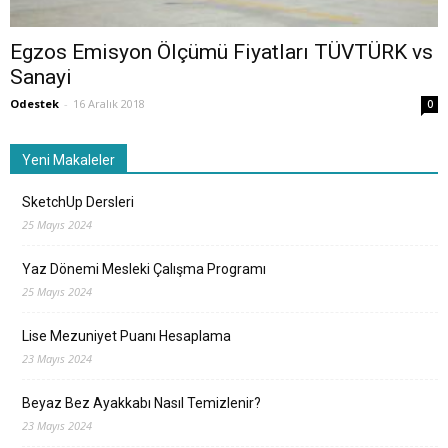
Egzos Emisyon Ölçümü Fiyatları TÜVTÜRK vs
Sanayi
Odestek
-
16 Aralık 2018
0
Yeni Makaleler
SketchUp Dersleri
25 Mayıs 2024
Yaz Dönemi Mesleki Çalışma Programı
25 Mayıs 2024
Lise Mezuniyet Puanı Hesaplama
23 Mayıs 2024
Beyaz Bez Ayakkabı Nasıl Temizlenir?
23 Mayıs 2024