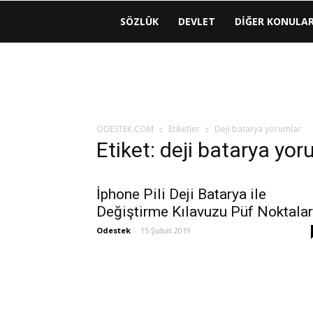
ODESTEK
SÖZLÜK
DEVLET
DIĞER KONULA
|
COM
ODESTEK.COM
Etiketler
Deji batarya yorumlar
Etiket: deji batarya yor
İphone Pili Deji Batarya ile
Değiştirme Kılavuzu Püf Noktalar
Odestek
-
15 Şubat 2019