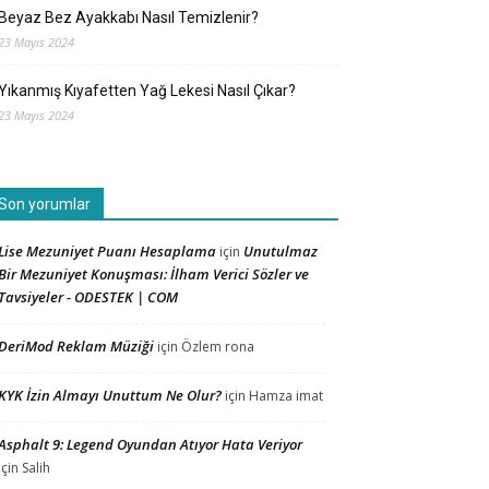
Beyaz Bez Ayakkabı Nasıl Temizlenir?
23 Mayıs 2024
Yıkanmış Kıyafetten Yağ Lekesi Nasıl Çıkar?
23 Mayıs 2024
Son yorumlar
Lise Mezuniyet Puanı Hesaplama
Unutulmaz
için
Bir Mezuniyet Konuşması: İlham Verici Sözler ve
Tavsiyeler - ODESTEK | COM
DeriMod Reklam Müziği
için
Özlem rona
KYK İzin Almayı Unuttum Ne Olur?
için
Hamza imat
Asphalt 9: Legend Oyundan Atıyor Hata Veriyor
için
Salih