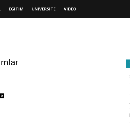
R
EĞITIM
ÜNIVERSITE
VIDEO
umlar
0