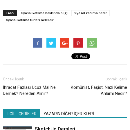
TAGS
siyasal katılma hakkında bilgi
siyasal katılma nedir
siyasal katılma türleri nelerdir
Önceki İçerik
Sonraki İçerik
İhracat Fazlası Ucuz Mal Ne
Komünist, Faşist, Nazi Kelime
Demek? Nereden Alınır?
Anlamı Nedir?
İLGİLİ İÇERİKLER
YAZARIN DİĞER İÇERİKLERİ
SketchUp Dersleri