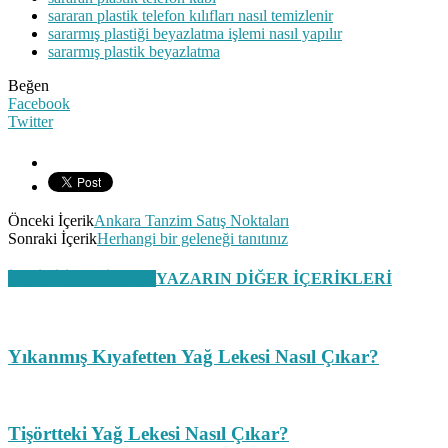
sararan plastik telefon kılıfları nasıl temizlenir
sararmış plastiği beyazlatma işlemi nasıl yapılır
sararmış plastik beyazlatma
Beğen
Facebook
Twitter
Önceki İçerik
Ankara Tanzim Satış Noktaları
Sonraki İçerik
Herhangi bir geleneği tanıtınız
İLGİLİ İÇERİKLER
YAZARIN DİĞER İÇERİKLERİ
Yıkanmış Kıyafetten Yağ Lekesi Nasıl Çıkar?
Tişörtteki Yağ Lekesi Nasıl Çıkar?