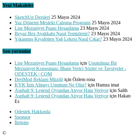
Yeni Makaleler
SketchUp Dersleri
25 Mayıs 2024
Yaz Dönemi Mesleki Çalışma Programı
25 Mayıs 2024
Lise Mezuniyet Puanı Hesaplama
23 Mayıs 2024
Beyaz Bez Ayakkabı Nasıl Temizlenir?
23 Mayıs 2024
Yıkanmış Kıyafetten Yağ Lekesi Nasıl Çıkar?
23 Mayıs 2024
Son yorumlar
Lise Mezuniyet Puanı Hesaplama
için
Unutulmaz Bir
Mezuniyet Konuşması: İlham Verici Sözler ve Tavsiyeler -
ODESTEK | COM
DeriMod Reklam Müziği
için
Özlem rona
KYK İzin Almayı Unuttum Ne Olur?
için
Hamza imat
Asphalt 9: Legend Oyundan Atıyor Hata Veriyor
için
Salih
Asphalt 9: Legend Oyundan Atıyor Hata Veriyor
için
Hakan
Es
Odestek Hakkında
Sponsor
İletişim
©