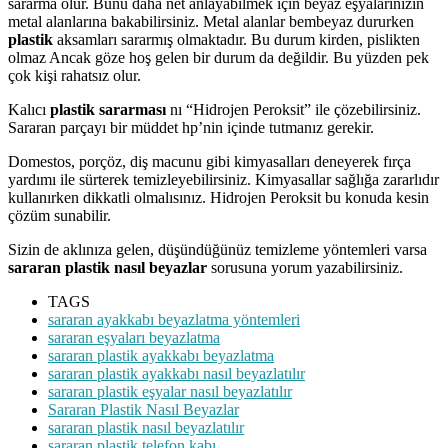
sararma olur. Bunu daha net anlayabilmek için beyaz eşyalarınızın
metal alanlarına bakabilirsiniz. Metal alanlar bembeyaz dururken
plastik
aksamları sararmış olmaktadır. Bu durum kirden, pislikten
olmaz Ancak göze hoş gelen bir durum da değildir. Bu yüzden pek
çok kişi rahatsız olur.
Kalıcı
plastik sararması
nı “Hidrojen Peroksit” ile çözebilirsiniz.
Sararan parçayı bir müddet hp’nin içinde tutmanız gerekir.
Domestos, porçöz, diş macunu gibi kimyasalları deneyerek fırça
yardımı ile sürterek temizleyebilirsiniz. Kimyasallar sağlığa zararlıdır
kullanırken dikkatli olmalısınız. Hidrojen Peroksit bu konuda kesin
çözüm sunabilir.
Sizin de aklınıza gelen, düşündüğünüz temizleme yöntemleri varsa
sararan plastik nasıl beyazlar
sorusuna yorum yazabilirsiniz.
TAGS
sararan ayakkabı beyazlatma yöntemleri
sararan eşyaları beyazlatma
sararan plastik ayakkabı beyazlatma
sararan plastik ayakkabı nasıl beyazlatılır
sararan plastik eşyalar nasıl beyazlatılır
Sararan Plastik Nasıl Beyazlar
sararan plastik nasıl beyazlatılır
sararan plastik telefon kabı