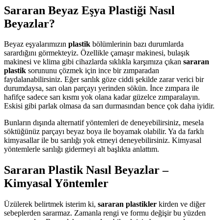
Sararan Beyaz Eşya Plastiği Nasıl
Beyazlar?
Beyaz eşyalarımızın
plastik
bölümlerinin bazı durumlarda
sarardığını görmekteyiz. Özellikle çamaşır makinesi, bulaşık
makinesi ve klima gibi cihazlarda sıklıkla karşımıza çıkan
sararan
plastik
sorununu çözmek için ince bir zımparadan
faydalanabilirsiniz. Eğer sarılık göze ciddi şekilde zarar verici bir
durumdaysa, sarı olan parçayı yerinden sökün. İnce zımpara ile
hafifçe sadece sarı kısmı yok olana kadar güzelce zımparalayın.
Eskisi gibi parlak olmasa da sarı durmasından bence çok daha iyidir.
Bunların dışında alternatif yöntemleri de deneyebilirsiniz, mesela
söktüğünüz parçayı beyaz boya ile boyamak olabilir. Ya da farklı
kimyasallar ile bu sarılığı yok etmeyi deneyebilirsiniz. Kimyasal
yöntemlerle sarılığı gidermeyi alt başlıkta anlattım.
Sararan Plastik Nasıl Beyazlar –
Kimyasal Yöntemler
Üzülerek belirtmek isterim ki,
sararan plastikler
kirden ve diğer
sebeplerden sararmaz. Zamanla rengi ve formu değişir bu yüzden