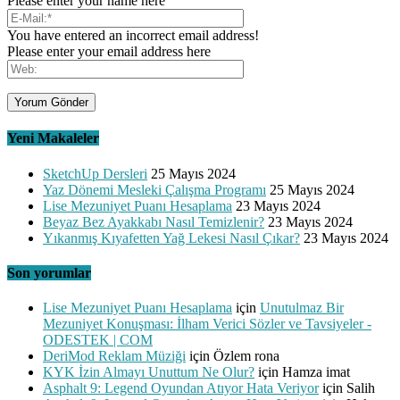
Please enter your name here
You have entered an incorrect email address!
Please enter your email address here
Yeni Makaleler
SketchUp Dersleri
25 Mayıs 2024
Yaz Dönemi Mesleki Çalışma Programı
25 Mayıs 2024
Lise Mezuniyet Puanı Hesaplama
23 Mayıs 2024
Beyaz Bez Ayakkabı Nasıl Temizlenir?
23 Mayıs 2024
Yıkanmış Kıyafetten Yağ Lekesi Nasıl Çıkar?
23 Mayıs 2024
Son yorumlar
Lise Mezuniyet Puanı Hesaplama
için
Unutulmaz Bir
Mezuniyet Konuşması: İlham Verici Sözler ve Tavsiyeler -
ODESTEK | COM
DeriMod Reklam Müziği
için
Özlem rona
KYK İzin Almayı Unuttum Ne Olur?
için
Hamza imat
Asphalt 9: Legend Oyundan Atıyor Hata Veriyor
için
Salih