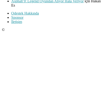
Asphalt 9: Legend Oyundan Atıyor Hata Veriyor
için
Hakan
Es
Odestek Hakkında
Sponsor
İletişim
©