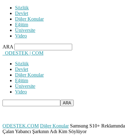
Sözlük
Devlet
Diğer Konular
Eğitim
Üniversite
Video
ARA
ODESTEK | COM
Sözlük
Devlet
Diğer Konular
Eğitim
Üniversite
Video
ODESTEK.COM
Diğer Konular
Samsung S10+ Reklamında
Çalan Yabancı Şarkının Adı Kim Söylüyor