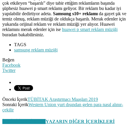
çok etkileyen “başarılı” diye tabir ettiğim reklamların başında
şüphesiz huawei p smart reklamı geliyor. Bir reklam bu kadar iyi
yapılabilir dedirtiyor adeta.
Samsung s10+ reklamı
da gayet şık ve
temiz olmuş, reklam müziği de oldukça başarılı. Merak edenler için
yukarıda orijinal reklam ve reklam müziği yer alıyor. Huawei
reklamını merak edenler için ise
huawei p smart reklam müziği
buradan bakabilirsiniz.
TAGS
samsung reklam müziği
Beğen
Facebook
Twitter
Önceki İçerik
TÜBİTAK Araştırmacı Maaşları 2019
Sonraki İçerik
Western Union yurt dışından gelen para nasıl alınır-
çekilir
İLGİLİ İÇERİKLER
YAZARIN DİĞER İÇERİKLERİ