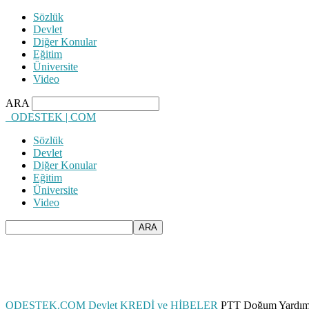
Sözlük
Devlet
Diğer Konular
Eğitim
Üniversite
Video
ARA
ODESTEK | COM
Sözlük
Devlet
Diğer Konular
Eğitim
Üniversite
Video
ODESTEK.COM
Devlet
KREDİ ve HİBELER
PTT Doğum Yardım