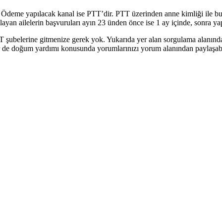
ir. Ödeme yapılacak kanal ise PTT’dir. PTT üzerinden anne kimliği ile b
an ailelerin başvuruları ayın 23 ünden önce ise 1 ay içinde, sonra yapı
şubelerine gitmenize gerek yok. Yukarıda yer alan sorgulama alanından 
r de doğum yardımı konusunda yorumlarınızı yorum alanından paylaşabilir