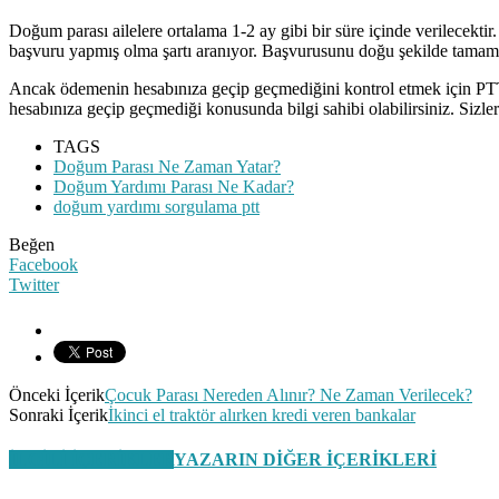
Doğum parası ailelere ortalama 1-2 ay gibi bir süre içinde verilecekt
başvuru yapmış olma şartı aranıyor. Başvurusunu doğu şekilde tamamlay
Ancak ödemenin hesabınıza geçip geçmediğini kontrol etmek için PTT 
hesabınıza geçip geçmediği konusunda bilgi sahibi olabilirsiniz. Sizle
TAGS
Doğum Parası Ne Zaman Yatar?
Doğum Yardımı Parası Ne Kadar?
doğum yardımı sorgulama ptt
Beğen
Facebook
Twitter
Önceki İçerik
Çocuk Parası Nereden Alınır? Ne Zaman Verilecek?
Sonraki İçerik
İkinci el traktör alırken kredi veren bankalar
İLGİLİ İÇERİKLER
YAZARIN DİĞER İÇERİKLERİ