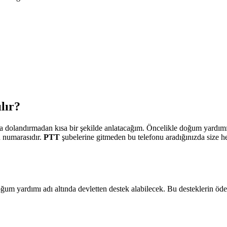
lır?
zla dolandırmadan kısa bir şekilde anlatacağım. Öncelikle doğum yardı
n numarasıdır.
PTT
şubelerine gitmeden bu telefonu aradığınızda size 
doğum yardımı adı altında devletten destek alabilecek. Bu desteklerin ö