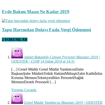
Evde Bakım Maaşı Ne Kadar 2019
Tapu Harcından Dolayı Fazla Vergi Ödenmesi
2 YORUMLAR
Adalet Bakanlığı Çalışan Personel Maaşları 2019 |
ODESTEK | COM
14 Şubat 2019 at 14:31
[…] Genel Müdür Genel Müdür YardımcısıDaire
BaşkanıŞube MüdürüTetkik HakimiMübaşirZabıt Katibiİnfaz
Koruma MemuruTeknisyenBüro PersoneliSağlık
MemuruDestek Personeli […]
Yorumu Cevapla
Genel Müdür Yardımcısı Maaşları 2019 | ODESTEK