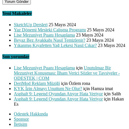
Yeni Makaleler
SketchUp Dersleri
25 Mayıs 2024
Yaz Dönemi Mesleki Çalışma Programı
25 Mayıs 2024
Lise Mezuniyet Puanı Hesaplama
23 Mayıs 2024
Beyaz Bez Ayakkabı Nasıl Temizlenir?
23 Mayıs 2024
Yıkanmış Kıyafetten Yağ Lekesi Nasıl Çıkar?
23 Mayıs 2024
Son yorumlar
Lise Mezuniyet Puanı Hesaplama
için
Unutulmaz Bir
Mezuniyet Konuşması: İlham Verici Sözler ve Tavsiyeler -
ODESTEK | COM
DeriMod Reklam Müziği
için
Özlem rona
KYK İzin Almayı Unuttum Ne Olur?
için
Hamza imat
Asphalt 9: Legend Oyundan Atıyor Hata Veriyor
için
Salih
Asphalt 9: Legend Oyundan Atıyor Hata Veriyor
için
Hakan
Es
Odestek Hakkında
Sponsor
İletişim