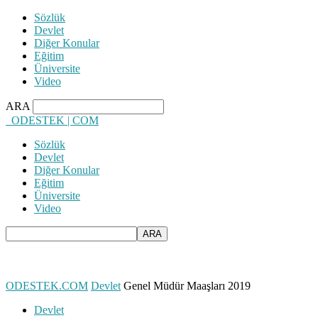
Sözlük
Devlet
Diğer Konular
Eğitim
Üniversite
Video
ARA
ODESTEK | COM
Sözlük
Devlet
Diğer Konular
Eğitim
Üniversite
Video
ODESTEK.COM
Devlet
Genel Müdür Maaşları 2019
Devlet