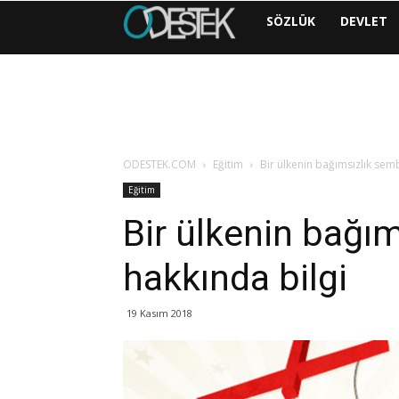
ODESTEK
SÖZLÜK
DEVLET
|
COM
ODESTEK.COM
Eğitim
Bir ülkenin bağımsızlık semb
Eğitim
Bir ülkenin bağım
hakkında bilgi
19 Kasım 2018