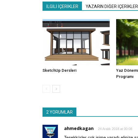
İLGİLİ İÇERİKLER
YAZARIN DİĞER İÇERİKLER
SketchUp Dersleri
Yaz Dönemi
Programı
2 YORUMLAR
ahmedkagan
24 Aralık 2018 at 00:08
Teşekkürler çok işime yaradı elinize s