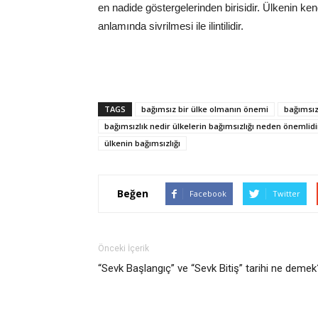
en nadide göstergelerinden birisidir. Ülkenin kend
anlamında sivrilmesi ile ilintilidir.
TAGS
bağımsız bir ülke olmanın önemi
bağımsız
bağımsızlık nedir ülkelerin bağımsızlığı neden önemlidi
ülkenin bağımsızlığı
Beğen
Facebook
Twitter
Önceki İçerik
“Sevk Başlangıç” ve “Sevk Bitiş” tarihi ne demek