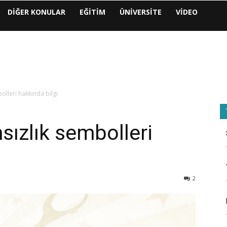
DIĞER KONULAR
EĞITIM
ÜNIVERSITE
VIDEO
olleri hakkında bilgi
sızlık sembolleri
2