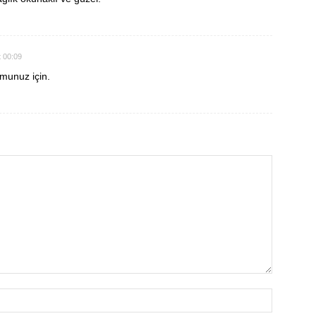
t 00:09
umunuz için.