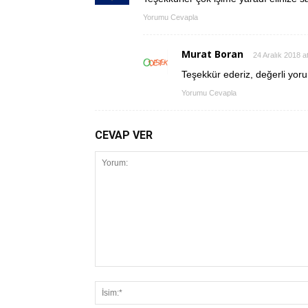
Yorumu Cevapla
Murat Boran
24 Aralık 2018 a
Teşekkür ederiz, değerli yor
Yorumu Cevapla
CEVAP VER