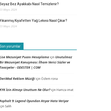
Beyaz Bez Ayakkabı Nasıl Temizlenir?
23 Mayıs 2024
Yıkanmış Kıyafetten Yağ Lekesi Nasıl Çıkar?
23 Mayıs 2024
Son yorumlar
Lise Mezuniyet Puanı Hesaplama
Unutulmaz
için
Bir Mezuniyet Konuşması: İlham Verici Sözler ve
Tavsiyeler - ODESTEK | COM
DeriMod Reklam Müziği
için
Özlem rona
KYK İzin Almayı Unuttum Ne Olur?
için
Hamza imat
Asphalt 9: Legend Oyundan Atıyor Hata Veriyor
için
Salih