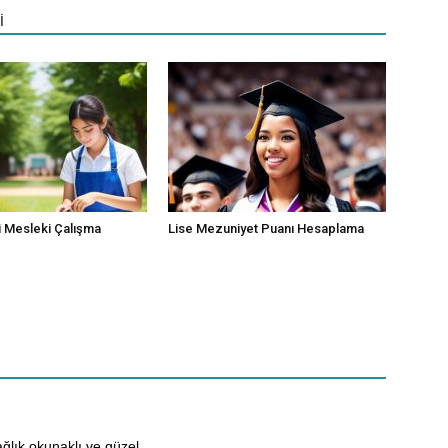
İ
 Mesleki Çalışma
Lise Mezuniyet Puanı Hesaplama
ağlık okunaklı ve güzel.