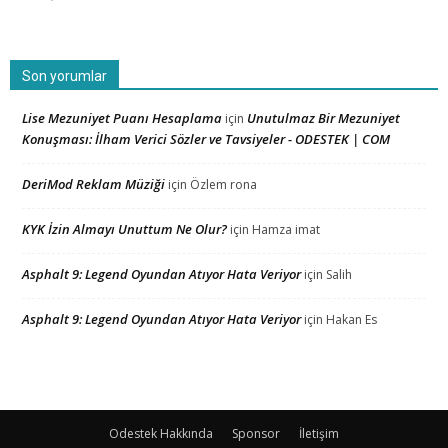
Son yorumlar
Lise Mezuniyet Puanı Hesaplama
Unutulmaz Bir Mezuniyet
için
Konuşması: İlham Verici Sözler ve Tavsiyeler - ODESTEK | COM
DeriMod Reklam Müziği
için
Özlem rona
KYK İzin Almayı Unuttum Ne Olur?
için
Hamza imat
Asphalt 9: Legend Oyundan Atıyor Hata Veriyor
için
Salih
Asphalt 9: Legend Oyundan Atıyor Hata Veriyor
için
Hakan Es
Odestek Hakkında
Sponsor
İletişim