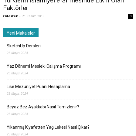
Türklerin İslamiyet’e Girmesinde Etkili Olan
Faktörler
Odestek
-
21 Kasım 2018
0
Yeni Makaleler
SketchUp Dersleri
25 Mayıs 2024
Yaz Dönemi Mesleki Çalışma Programı
25 Mayıs 2024
Lise Mezuniyet Puanı Hesaplama
23 Mayıs 2024
Beyaz Bez Ayakkabı Nasıl Temizlenir?
23 Mayıs 2024
Yıkanmış Kıyafetten Yağ Lekesi Nasıl Çıkar?
23 Mayıs 2024