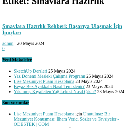
Etiket: Sınavlara Hazırlık
Sınavlara Hazırlık Rehberi: Başarıya Ulaşmak İçin
İpuçları
admin
-
20 Mayıs 2024
0
Yeni Makaleler
SketchUp Dersleri
25 Mayıs 2024
Yaz Dönemi Mesleki Çalışma Programı
25 Mayıs 2024
Lise Mezuniyet Puanı Hesaplama
23 Mayıs 2024
Beyaz Bez Ayakkabı Nasıl Temizlenir?
23 Mayıs 2024
Yıkanmış Kıyafetten Yağ Lekesi Nasıl Çıkar?
23 Mayıs 2024
Son yorumlar
Lise Mezuniyet Puanı Hesaplama
için
Unutulmaz Bir
Mezuniyet Konuşması: İlham Verici Sözler ve Tavsiyeler -
ODESTEK | COM