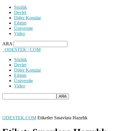
Sözlük
Devlet
Diğer Konular
Eğitim
Üniversite
Video
ARA
ODESTEK | COM
Sözlük
Devlet
Diğer Konular
Eğitim
Üniversite
Video
ODESTEK.COM
Etiketler
Sınavlara Hazırlık