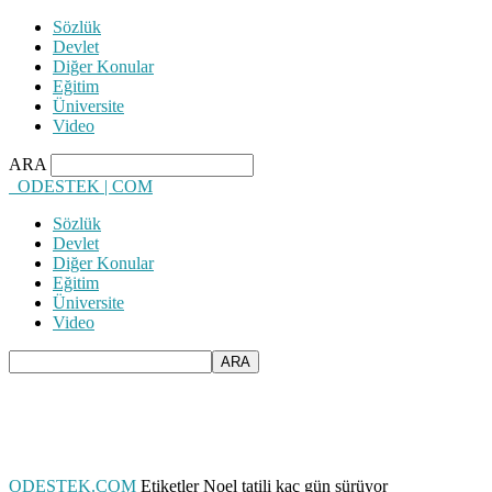
Sözlük
Devlet
Diğer Konular
Eğitim
Üniversite
Video
ARA
ODESTEK | COM
Sözlük
Devlet
Diğer Konular
Eğitim
Üniversite
Video
ODESTEK.COM
Etiketler
Noel tatili kaç gün sürüyor