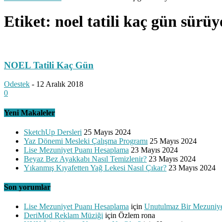
Etiket: noel tatili kaç gün sürüy
NOEL Tatili Kaç Gün
Odestek
-
12 Aralık 2018
0
Yeni Makaleler
SketchUp Dersleri
25 Mayıs 2024
Yaz Dönemi Mesleki Çalışma Programı
25 Mayıs 2024
Lise Mezuniyet Puanı Hesaplama
23 Mayıs 2024
Beyaz Bez Ayakkabı Nasıl Temizlenir?
23 Mayıs 2024
Yıkanmış Kıyafetten Yağ Lekesi Nasıl Çıkar?
23 Mayıs 2024
Son yorumlar
Lise Mezuniyet Puanı Hesaplama
için
Unutulmaz Bir Mezuniye
DeriMod Reklam Müziği
için
Özlem rona