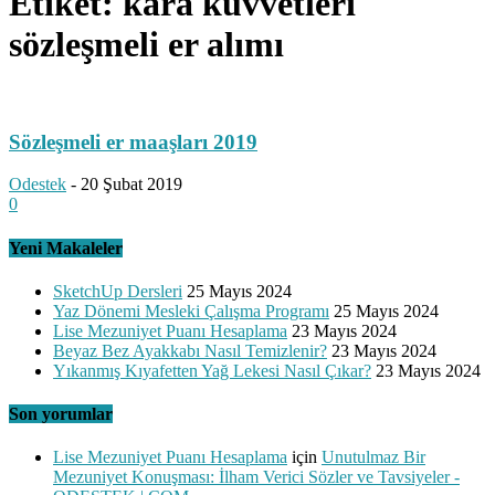
Etiket: kara kuvvetleri
sözleşmeli er alımı
Sözleşmeli er maaşları 2019
Odestek
-
20 Şubat 2019
0
Yeni Makaleler
SketchUp Dersleri
25 Mayıs 2024
Yaz Dönemi Mesleki Çalışma Programı
25 Mayıs 2024
Lise Mezuniyet Puanı Hesaplama
23 Mayıs 2024
Beyaz Bez Ayakkabı Nasıl Temizlenir?
23 Mayıs 2024
Yıkanmış Kıyafetten Yağ Lekesi Nasıl Çıkar?
23 Mayıs 2024
Son yorumlar
Lise Mezuniyet Puanı Hesaplama
için
Unutulmaz Bir
Mezuniyet Konuşması: İlham Verici Sözler ve Tavsiyeler -