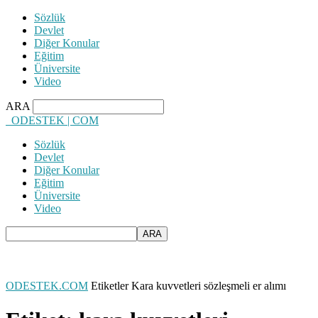
Sözlük
Devlet
Diğer Konular
Eğitim
Üniversite
Video
ARA
ODESTEK | COM
Sözlük
Devlet
Diğer Konular
Eğitim
Üniversite
Video
ODESTEK.COM
Etiketler
Kara kuvvetleri sözleşmeli er alımı