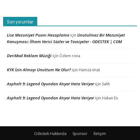
Son yorumlar
Lise Mezuniyet Puanı Hesaplama
Unutulmaz Bir Mezuniyet
için
Konuşması: İlham Verici Sözler ve Tavsiyeler - ODESTEK | COM
DeriMod Reklam Müziği
için
Özlem rona
KYK İzin Almayı Unuttum Ne Olur?
için
Hamza imat
Asphalt 9: Legend Oyundan Atıyor Hata Veriyor
için
Salih
Asphalt 9: Legend Oyundan Atıyor Hata Veriyor
için
Hakan Es
Odestek Hakkında
Sponsor
İletişim