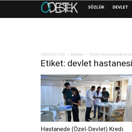
ODESTEK
SÖZLÜK
DEVLET
|
COM
ODESTEK.COM
Etiketler
Devlet hastanesinde kredi 
Etiket: devlet hastanesi
Hastanede (Özel-Devlet) Kredi