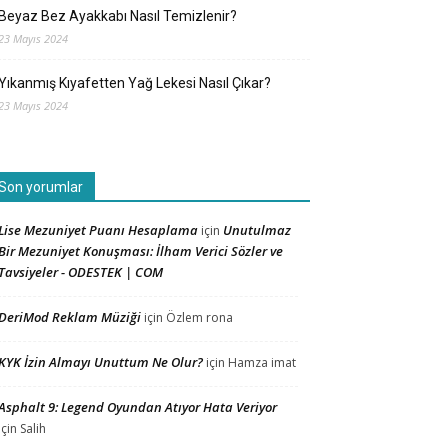
Beyaz Bez Ayakkabı Nasıl Temizlenir?
23 Mayıs 2024
Yıkanmış Kıyafetten Yağ Lekesi Nasıl Çıkar?
23 Mayıs 2024
Son yorumlar
Lise Mezuniyet Puanı Hesaplama
Unutulmaz
için
Bir Mezuniyet Konuşması: İlham Verici Sözler ve
Tavsiyeler - ODESTEK | COM
DeriMod Reklam Müziği
için
Özlem rona
KYK İzin Almayı Unuttum Ne Olur?
için
Hamza imat
Asphalt 9: Legend Oyundan Atıyor Hata Veriyor
için
Salih