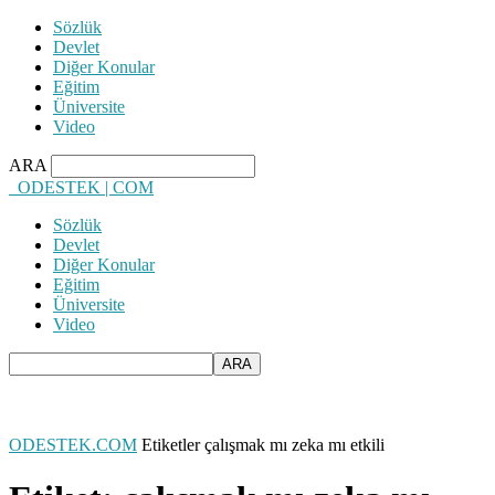
Sözlük
Devlet
Diğer Konular
Eğitim
Üniversite
Video
ARA
ODESTEK | COM
Sözlük
Devlet
Diğer Konular
Eğitim
Üniversite
Video
ODESTEK.COM
Etiketler
çalışmak mı zeka mı etkili