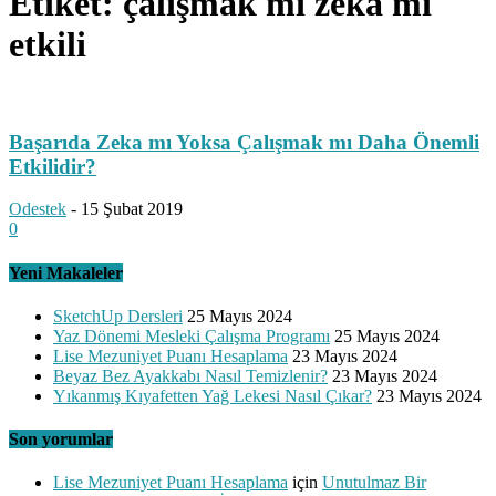
Etiket: çalışmak mı zeka mı
etkili
Başarıda Zeka mı Yoksa Çalışmak mı Daha Önemli
Etkilidir?
Odestek
-
15 Şubat 2019
0
Yeni Makaleler
SketchUp Dersleri
25 Mayıs 2024
Yaz Dönemi Mesleki Çalışma Programı
25 Mayıs 2024
Lise Mezuniyet Puanı Hesaplama
23 Mayıs 2024
Beyaz Bez Ayakkabı Nasıl Temizlenir?
23 Mayıs 2024
Yıkanmış Kıyafetten Yağ Lekesi Nasıl Çıkar?
23 Mayıs 2024
Son yorumlar
Lise Mezuniyet Puanı Hesaplama
için
Unutulmaz Bir