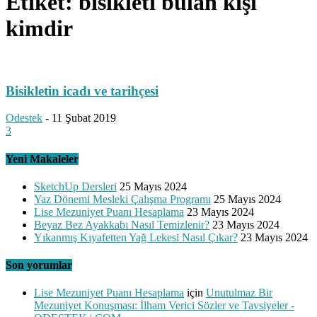
Etiket: bisikleti bulan kişi
kimdir
Bisikletin icadı ve tarihçesi
Odestek
-
11 Şubat 2019
3
Yeni Makaleler
SketchUp Dersleri
25 Mayıs 2024
Yaz Dönemi Mesleki Çalışma Programı
25 Mayıs 2024
Lise Mezuniyet Puanı Hesaplama
23 Mayıs 2024
Beyaz Bez Ayakkabı Nasıl Temizlenir?
23 Mayıs 2024
Yıkanmış Kıyafetten Yağ Lekesi Nasıl Çıkar?
23 Mayıs 2024
Son yorumlar
Lise Mezuniyet Puanı Hesaplama
için
Unutulmaz Bir
Mezuniyet Konuşması: İlham Verici Sözler ve Tavsiyeler -