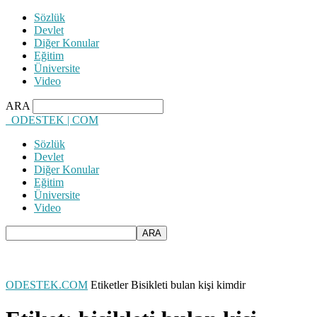
Sözlük
Devlet
Diğer Konular
Eğitim
Üniversite
Video
ARA
ODESTEK | COM
Sözlük
Devlet
Diğer Konular
Eğitim
Üniversite
Video
ODESTEK.COM
Etiketler
Bisikleti bulan kişi kimdir