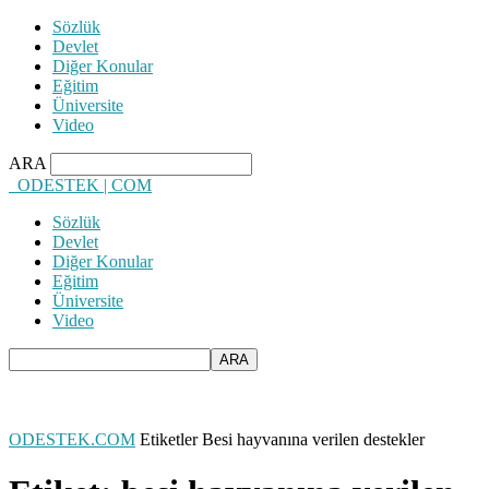
Sözlük
Devlet
Diğer Konular
Eğitim
Üniversite
Video
ARA
ODESTEK | COM
Sözlük
Devlet
Diğer Konular
Eğitim
Üniversite
Video
ODESTEK.COM
Etiketler
Besi hayvanına verilen destekler