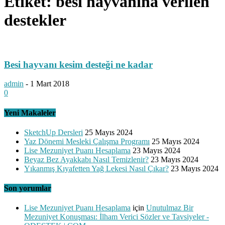
Etiket: besi hayvanına verilen
destekler
Besi hayvanı kesim desteği ne kadar
admin
-
1 Mart 2018
0
Yeni Makaleler
SketchUp Dersleri
25 Mayıs 2024
Yaz Dönemi Mesleki Çalışma Programı
25 Mayıs 2024
Lise Mezuniyet Puanı Hesaplama
23 Mayıs 2024
Beyaz Bez Ayakkabı Nasıl Temizlenir?
23 Mayıs 2024
Yıkanmış Kıyafetten Yağ Lekesi Nasıl Çıkar?
23 Mayıs 2024
Son yorumlar
Lise Mezuniyet Puanı Hesaplama
için
Unutulmaz Bir
Mezuniyet Konuşması: İlham Verici Sözler ve Tavsiyeler -