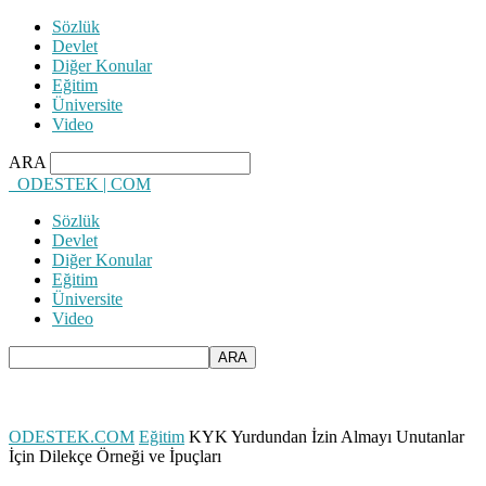
Sözlük
Devlet
Diğer Konular
Eğitim
Üniversite
Video
ARA
ODESTEK | COM
Sözlük
Devlet
Diğer Konular
Eğitim
Üniversite
Video
ODESTEK.COM
Eğitim
KYK Yurdundan İzin Almayı Unutanlar
İçin Dilekçe Örneği ve İpuçları