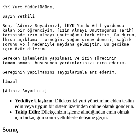
KYK Yurt Müdürlüğüne,

Sayın Yetkili,

Ben, [Adınız Soyadınız], [KYK Yurdu Adı] yurdunda 
kalan bir öğrenciyim. [İzin Almayı Unuttuğunuz Tarih] 
tarihinde izin almayı unuttuğumu fark ettim. Bu durum, 
[kısa açıklama - örneğin, yoğun sınav dönemi, sağlık 
sorunu vb.] nedeniyle meydana gelmiştir. Bu gecikme 
için özür dilerim.

Gereken işlemlerin yapılması ve izin sürecinin 
tamamlanması hususunda yardımlarınızı rica ederim.

Gereğinin yapılmasını saygılarımla arz ederim.

[İmza]

[Adınız Soyadınız]
Yetkiliye Ulaştırın
: Dilekçenizi yurt yönetimine elden teslim
edin veya uygun bir sistem üzerinden online olarak gönderin.
Takip Edin
: Dilekçenizin işleme alındığından emin olmak
için birkaç gün sonra yetkililerle iletişime geçin.
Sonuç