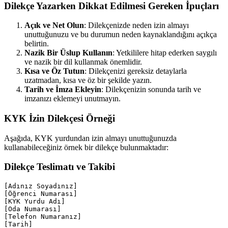
Dilekçe Yazarken Dikkat Edilmesi Gereken İpuçları
Açık ve Net Olun
: Dilekçenizde neden izin almayı
unuttuğunuzu ve bu durumun neden kaynaklandığını açıkça
belirtin.
Nazik Bir Üslup Kullanın
: Yetkililere hitap ederken saygılı
ve nazik bir dil kullanmak önemlidir.
Kısa ve Öz Tutun
: Dilekçenizi gereksiz detaylarla
uzatmadan, kısa ve öz bir şekilde yazın.
Tarih ve İmza Ekleyin
: Dilekçenizin sonunda tarih ve
imzanızı eklemeyi unutmayın.
KYK İzin Dilekçesi Örneği
Aşağıda, KYK yurdundan izin almayı unuttuğunuzda
kullanabileceğiniz örnek bir dilekçe bulunmaktadır:
Dilekçe Teslimatı ve Takibi
[Adınız Soyadınız]

[Öğrenci Numarası]

[KYK Yurdu Adı]

[Oda Numarası]

[Telefon Numaranız]

[Tarih]
