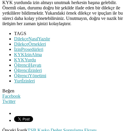
KYK yurdunda izin almayı unutmak herkesin başına gelebilir.
Önemli olan, durumu doğru bir şekilde ifade eden bir dilekçe ile
yetkililere bildirmektir. Yukarıdaki örnek dilekçe ve ipuçları ile bu
süreci daha kolay yönetebilirsiniz. Unutmayın, doğru ve nazik bir
iletişim her zaman işinizi kolaylaştırır.
TAGS
DilekçeNasılYazılır
DilekçeÖrnekleri
İzinProsedürleri
KYKIzinAlma
KYKYurdu
ÖğrenciHayatı
Öğrenciİzinleri
ÖğrenciYönetimi
Yurtİzinleri
Beğen
Facebook
Twitter
Önceki İçerik
TSB Kasko Değer Sorgulama Ekranı