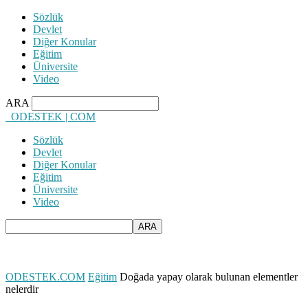
Sözlük
Devlet
Diğer Konular
Eğitim
Üniversite
Video
ARA
ODESTEK | COM
Sözlük
Devlet
Diğer Konular
Eğitim
Üniversite
Video
ODESTEK.COM
Eğitim
Doğada yapay olarak bulunan elementler
nelerdir