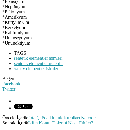
*Fransiyum
*Neptünyum
*Plütonyum
*Amerikyum
*Küriyum Cm
*Berkelyum
*Kaliforniyum
*Ununseptiyum
*Ununoktiyum
TAGS
sentetik elementler isimleri
sentetik elementler nelerdir
yapay elementler isimleri
Beğen
Facebook
Twitter
Önceki İçerik
Orta Çağda Hukuk Kuralları Nelerdir
Sonraki İçerik
İklim Konut Tiplerini Nasıl Etkiler?