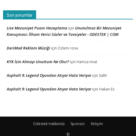
Son yorumlar
Lise Mezuniyet Puanı Hesaplama
Unutulmaz Bir Mezuniyet
için
Konuşması: İlham Verici Sözler ve Tavsiyeler - ODESTEK | COM
DeriMod Reklam Müziği
için
Özlem rona
KYK İzin Almayı Unuttum Ne Olur?
için
Hamza imat
Asphalt 9: Legend Oyundan Atıyor Hata Veriyor
için
Salih
Asphalt 9: Legend Oyundan Atıyor Hata Veriyor
için
Hakan Es
Odestek Hakkında
Sponsor
İletişim
©