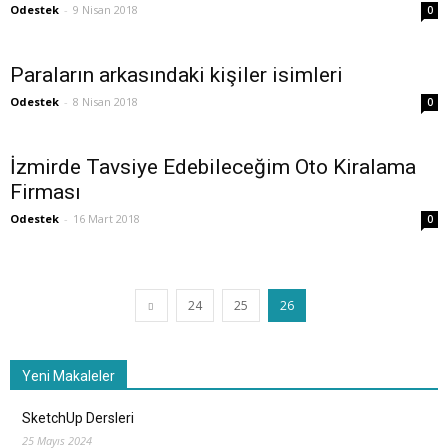
Odestek
-
9 Nisan 2018
0
Paraların arkasındaki kişiler isimleri
Odestek
-
8 Nisan 2018
0
İzmirde Tavsiye Edebileceğim Oto Kiralama
Firması
Odestek
-
16 Mart 2018
0
24
25
26
Yeni Makaleler
SketchUp Dersleri
25 Mayıs 2024