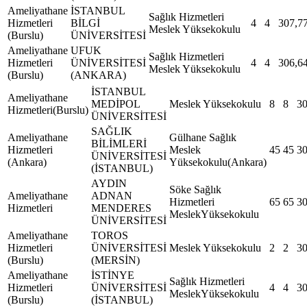
Ameliyathane
İSTANBUL
Sağlık Hizmetleri
Hizmetleri
BİLGİ
4
4
307,7
Meslek Yüksekokulu
(Burslu)
ÜNİVERSİTESİ
Ameliyathane
UFUK
Sağlık Hizmetleri
Hizmetleri
ÜNİVERSİTESİ
4
4
306,6
Meslek Yüksekokulu
(Burslu)
(ANKARA)
İSTANBUL
Ameliyathane
MEDİPOL
Meslek Yüksekokulu
8
8
3
Hizmetleri(Burslu)
ÜNİVERSİTESİ
SAĞLIK
Ameliyathane
Gülhane Sağlık
BİLİMLERİ
Hizmetleri
Meslek
45
45
3
ÜNİVERSİTESİ
(Ankara)
Yüksekokulu(Ankara)
(İSTANBUL)
AYDIN
Söke Sağlık
Ameliyathane
ADNAN
Hizmetleri
65
65
3
Hizmetleri
MENDERES
MeslekYüksekokulu
ÜNİVERSİTESİ
Ameliyathane
TOROS
Hizmetleri
ÜNİVERSİTESİ
Meslek Yüksekokulu
2
2
3
(Burslu)
(MERSİN)
Ameliyathane
İSTİNYE
Sağlık Hizmetleri
Hizmetleri
ÜNİVERSİTESİ
4
4
3
MeslekYüksekokulu
(Burslu)
(İSTANBUL)