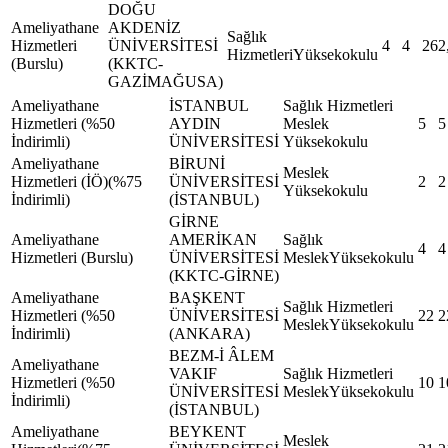
DOĞU
Ameliyathane
AKDENİZ
Sağlık
Hizmetleri
ÜNİVERSİTESİ
4
4
262
HizmetleriYüksekokulu
(Burslu)
(KKTC-
GAZİMAĞUSA)
Ameliyathane
İSTANBUL
Sağlık Hizmetleri
Hizmetleri (%50
AYDIN
Meslek
5
5
İndirimli)
ÜNİVERSİTESİ
Yüksekokulu
Ameliyathane
BİRUNİ
Meslek
Hizmetleri (İÖ)(%75
ÜNİVERSİTESİ
2
2
Yüksekokulu
İndirimli)
(İSTANBUL)
GİRNE
Ameliyathane
AMERİKAN
Sağlık
4
4
Hizmetleri (Burslu)
ÜNİVERSİTESİ
MeslekYüksekokulu
(KKTC-GİRNE)
Ameliyathane
BAŞKENT
Sağlık Hizmetleri
Hizmetleri (%50
ÜNİVERSİTESİ
22
2
MeslekYüksekokulu
İndirimli)
(ANKARA)
BEZM-İ ÂLEM
Ameliyathane
VAKIF
Sağlık Hizmetleri
Hizmetleri (%50
10
1
ÜNİVERSİTESİ
MeslekYüksekokulu
İndirimli)
(İSTANBUL)
Ameliyathane
BEYKENT
Meslek