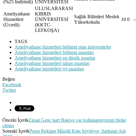
(%25 İndirimli)
ÜNİVERSİTESİ
ULUSLARARASI
Ameliyathane
KIBRIS
Sağlık Bilimleri Meslek
Hizmetleri
ÜNİVERSİTESİ
10
0
Yüksekokulu
(Ücretli)
(KKTC-
LEFKOŞA)
TAGS
Ameliyathane hizmetleri bölümü olan üniversiteler
Ameliyathane hizmetleri bölümü puanları
Ameliyathane hizmetleri en düşük puanlar
Ameliyathane hizmetleri taban puanları
Ameliyathane hizmetleri tyt puanları
Beğen
Facebook
Twitter
Önceki İçerik
Ziraat Genç kart Bakiye var kullanamıyorum bloke
olmuş
Sonraki İçerik
Pepsi Reklam Müziği Kim Söylüyor, Şarkının Adı