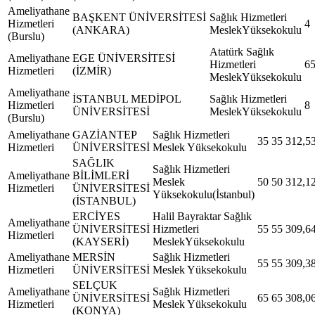
Ameliyathane
BAŞKENT ÜNİVERSİTESİ
Sağlık Hizmetleri
Hizmetleri
4
(ANKARA)
MeslekYüksekokulu
(Burslu)
Atatürk Sağlık
Ameliyathane
EGE ÜNİVERSİTESİ
Hizmetleri
6
Hizmetleri
(İZMİR)
MeslekYüksekokulu
Ameliyathane
İSTANBUL MEDİPOL
Sağlık Hizmetleri
Hizmetleri
8
ÜNİVERSİTESİ
MeslekYüksekokulu
(Burslu)
Ameliyathane
GAZİANTEP
Sağlık Hizmetleri
35
35
312,5
Hizmetleri
ÜNİVERSİTESİ
Meslek Yüksekokulu
SAĞLIK
Sağlık Hizmetleri
Ameliyathane
BİLİMLERİ
Meslek
50
50
312,1
Hizmetleri
ÜNİVERSİTESİ
Yüksekokulu(İstanbul)
(İSTANBUL)
ERCİYES
Halil Bayraktar Sağlık
Ameliyathane
ÜNİVERSİTESİ
Hizmetleri
55
55
309,6
Hizmetleri
(KAYSERİ)
MeslekYüksekokulu
Ameliyathane
MERSİN
Sağlık Hizmetleri
55
55
309,3
Hizmetleri
ÜNİVERSİTESİ
Meslek Yüksekokulu
SELÇUK
Ameliyathane
Sağlık Hizmetleri
ÜNİVERSİTESİ
65
65
308,0
Hizmetleri
Meslek Yüksekokulu
(KONYA)