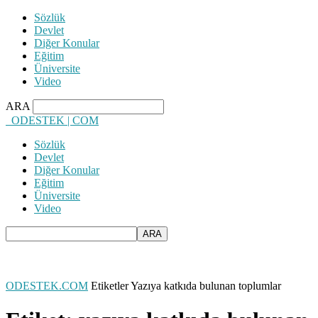
Sözlük
Devlet
Diğer Konular
Eğitim
Üniversite
Video
ARA
ODESTEK | COM
Sözlük
Devlet
Diğer Konular
Eğitim
Üniversite
Video
ODESTEK.COM
Etiketler
Yazıya katkıda bulunan toplumlar