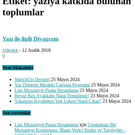
Etiket: yazıya katkıda bulunan
toplumlar
Yazı ile ilgili Diyagram
Odestek
-
12 Aralık 2018
0
Yeni Makaleler
SketchUp Dersleri
25 Mayıs 2024
Yaz Dönemi Mesleki Çalışma Programı
25 Mayıs 2024
Lise Mezuniyet Puanı Hesaplama
23 Mayıs 2024
Beyaz Bez Ayakkabı Nasıl Temizlenir?
23 Mayıs 2024
Yıkanmış Kıyafetten Yağ Lekesi Nasıl Çıkar?
23 Mayıs 2024
Son yorumlar
Lise Mezuniyet Puanı Hesaplama
için
Unutulmaz Bir
Mezuniyet Konuşması: İlham Verici Sözler ve Tavsiyeler -