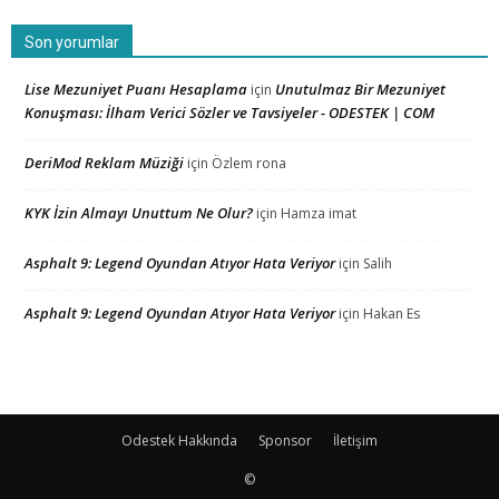
Son yorumlar
Lise Mezuniyet Puanı Hesaplama
Unutulmaz Bir Mezuniyet
için
Konuşması: İlham Verici Sözler ve Tavsiyeler - ODESTEK | COM
DeriMod Reklam Müziği
için
Özlem rona
KYK İzin Almayı Unuttum Ne Olur?
için
Hamza imat
Asphalt 9: Legend Oyundan Atıyor Hata Veriyor
için
Salih
Asphalt 9: Legend Oyundan Atıyor Hata Veriyor
için
Hakan Es
Odestek Hakkında
Sponsor
İletişim
©