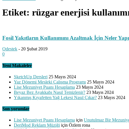
Etiket: rüzgar enerjisi kullanımı
Fosil Yakıtların Kullanımını Azaltmak İçin Neler Yapı
Odestek
-
20 Şubat 2019
0
Yeni Makaleler
SketchUp Dersleri
25 Mayıs 2024
Yaz Dönemi Mesleki Çalışma Programı
25 Mayıs 2024
Lise Mezuniyet Puanı Hesaplama
23 Mayıs 2024
Beyaz Bez Ayakkabı Nasıl Temizlenir?
23 Mayıs 2024
Yıkanmış Kıyafetten Yağ Lekesi Nasıl Çıkar?
23 Mayıs 2024
Son yorumlar
Lise Mezuniyet Puanı Hesaplama
için
Unutulmaz Bir Mezuniye
DeriMod Reklam Müziği
için
Özlem rona